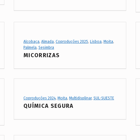
Project Category:
Alcobaça
,
Almada
,
Coproduções 2025
,
Lisboa
,
Moita
,
Palmela
,
Sesimbra
MICORRIZAS
Project Category:
Coproduções 2024
,
Moita
,
Multidisplinar
,
SUL-SUESTE
QUÍMICA SEGURA