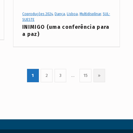
Project Category:
Coproduções 2024
,
Dança
,
Lisboa
,
Multidisplinar
,
SUL-
SUESTE
INIMIGO (uma conferência para
a paz)
1
2
3
…
15
»
Próxima página