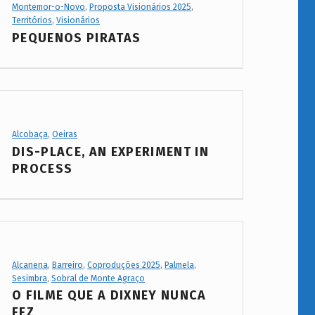
Project Category:
Montemor-o-Novo
,
Proposta Visionários 2025
,
Territórios
,
Visionários
PEQUENOS PIRATAS
Project Category:
Alcobaça
,
Oeiras
DIS-PLACE, AN EXPERIMENT IN
PROCESS
Project Category:
Alcanena
,
Barreiro
,
Coproduções 2025
,
Palmela
,
Sesimbra
,
Sobral de Monte Agraço
O FILME QUE A DIXNEY NUNCA
FEZ