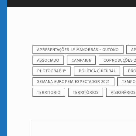
A
APRESENTAÇÕES 4º MANOBRAS - OUTONO
AP
r
ASSOCIADO
CAMPAIGN
COPRODUÇÕES 2
q
PHOTOGRAPHY
POLÍTICA CULTURAL
PRO
u
SEMANA EUROPEIA ESPECTADOR 2021
TEMPOR
i
TERRITORIO
TERRITÓRIOS
VISIONÁRIOS
v
o
: