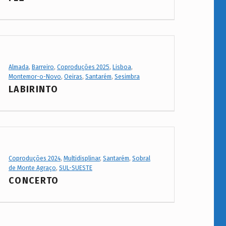
Project Category:
Almada
,
Barreiro
,
Coproduções 2025
,
Lisboa
,
Montemor-o-Novo
,
Oeiras
,
Santarém
,
Sesimbra
LABIRINTO
Project Category:
Coproduções 2024
,
Multidisplinar
,
Santarém
,
Sobral
de Monte Agraço
,
SUL-SUESTE
CONCERTO