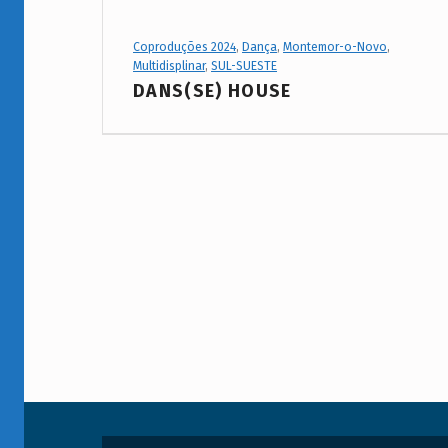
Project Category:
Coproduções 2024
,
Dança
,
Montemor-o-Novo
,
Multidisplinar
,
SUL-SUESTE
DANS(SE) HOUSE