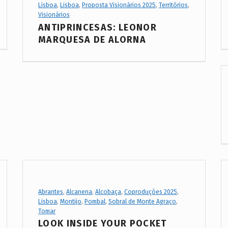
Project Category:
Lisboa
,
Lisboa
,
Proposta Visionários 2025
,
Territórios
,
Visionários
ANTIPRINCESAS: LEONOR
MARQUESA DE ALORNA
Project Category:
Abrantes
,
Alcanena
,
Alcobaça
,
Coproduções 2025
,
Lisboa
,
Montijo
,
Pombal
,
Sobral de Monte Agraço
,
Tomar
LOOK INSIDE YOUR POCKET