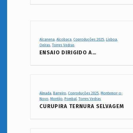
Project Category:
Alcanena
,
Alcobaça
,
Coproduções 2025
,
Lisboa
,
Oeiras
,
Torres Vedras
ENSAIO DIRIGIDO A…
Project Category:
Almada
,
Barreiro
,
Coproduções 2025
,
Montemor-o-
Novo
,
Montijo
,
Pombal
,
Torres Vedras
CURUPIRA TERNURA SELVAGEM