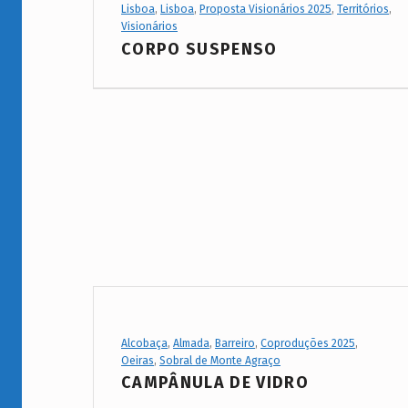
P
Project Category:
Lisboa
,
Lisboa
,
Proposta Visionários 2025
,
Territórios
,
Visionários
r
CORPO SUSPENSO
o
j
e
c
t
s
Project Category:
Alcobaça
,
Almada
,
Barreiro
,
Coproduções 2025
,
Oeiras
,
Sobral de Monte Agraço
CAMPÂNULA DE VIDRO