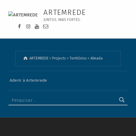
Almada - ARTEMREDE
ARTEMREDE
JUNTOS. MAIS FORTES.
Facebook da Artemrede
Instagram da Artemrede
Youtube da Artemrede
Email para artemrede@artemrede.pt
ARTEMREDE
>
Projects
>
Territórios
>
Almada
Aderir à Artemrede
Pesquisar por: