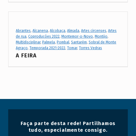
Project Category:
Abrantes
,
Alcanena
,
Alcobaça
,
Almada
,
Artes circenses
,
Artes
de rua
,
Coproduções 2022
,
Montemor-o-Novo
,
Montijo
,
Multidisciplinar
,
Palmela
,
Pombal
,
Santarém
,
Sobral de Monte
Agraço
,
Temporada 2021-2022
,
Tomar
,
Torres Vedras
A FEIRA
Faça parte desta rede! Partilhamos
tudo, especialmente consigo.