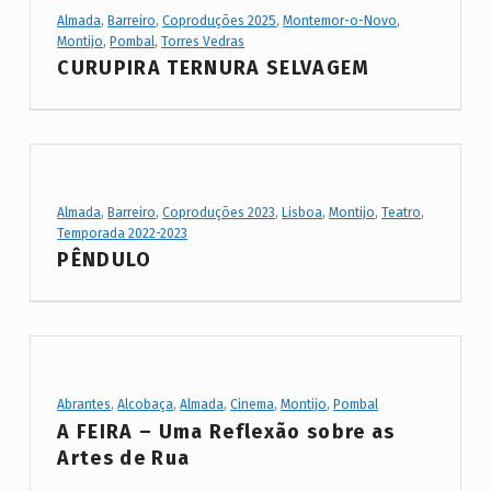
Project Category:
Almada
,
Barreiro
,
Coproduções 2025
,
Montemor-o-Novo
,
Montijo
,
Pombal
,
Torres Vedras
CURUPIRA TERNURA SELVAGEM
Project Category:
Almada
,
Barreiro
,
Coproduções 2023
,
Lisboa
,
Montijo
,
Teatro
,
Temporada 2022-2023
PÊNDULO
Project Category:
Abrantes
,
Alcobaça
,
Almada
,
Cinema
,
Montijo
,
Pombal
A FEIRA – Uma Reflexão sobre as
Artes de Rua