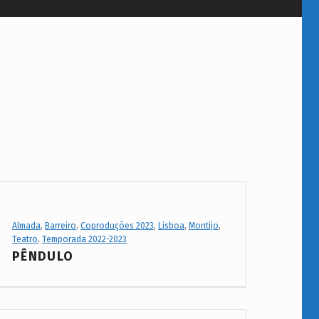
Project Category:
Almada
,
Barreiro
,
Coproduções 2023
,
Lisboa
,
Montijo
,
Teatro
,
Temporada 2022-2023
PÊNDULO