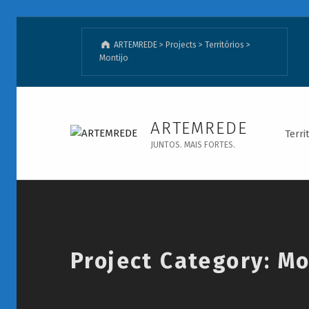
ARTEMREDE
>
Projects
>
Territórios
>
Montijo
Montijo - ARTEMREDE
ARTEMREDE
Terri
JUNTOS. MAIS FORTES.
Introduction
Project Category:
Mo