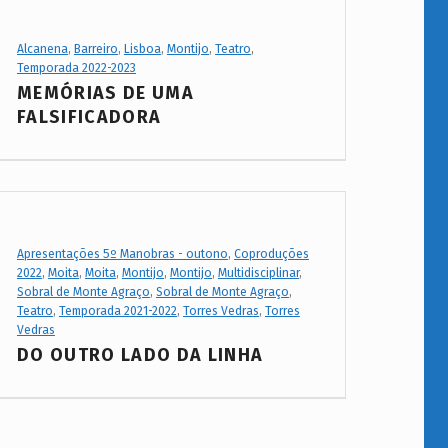
Project Category:
Alcanena
,
Barreiro
,
Lisboa
,
Montijo
,
Teatro
,
Temporada 2022-2023
MEMÓRIAS DE UMA
FALSIFICADORA
Project Category:
Apresentações 5º Manobras - outono
,
Coproduções
2022
,
Moita
,
Moita
,
Montijo
,
Montijo
,
Multidisciplinar
,
Sobral de Monte Agraço
,
Sobral de Monte Agraço
,
Teatro
,
Temporada 2021-2022
,
Torres Vedras
,
Torres
Vedras
DO OUTRO LADO DA LINHA