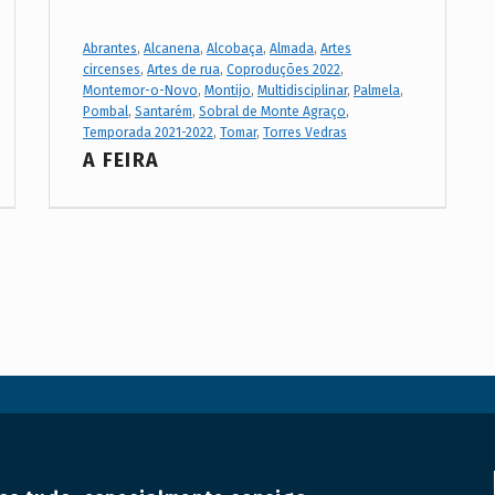
Project Category:
Abrantes
,
Alcanena
,
Alcobaça
,
Almada
,
Artes
circenses
,
Artes de rua
,
Coproduções 2022
,
Montemor-o-Novo
,
Montijo
,
Multidisciplinar
,
Palmela
,
Pombal
,
Santarém
,
Sobral de Monte Agraço
,
Temporada 2021-2022
,
Tomar
,
Torres Vedras
A FEIRA