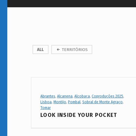
P
ALL
TERRITÓRIOS
r
o
j
e
Project Category:
Abrantes
,
Alcanena
,
Alcobaça
,
Coproduções 2025
,
Lisboa
,
Montijo
,
Pombal
,
Sobral de Monte Agraço
,
c
Tomar
t
LOOK INSIDE YOUR POCKET
C