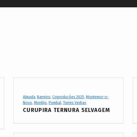
Project Category:
Almada
,
Barreiro
,
Coproduções 2025
,
Montemor-o-
Novo
,
Montijo
,
Pombal
,
Torres Vedras
CURUPIRA TERNURA SELVAGEM