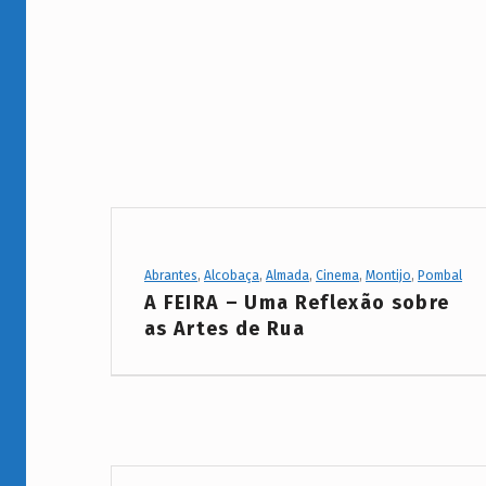
a
t
e
g
o
r
y
Project Category:
Abrantes
,
Alcobaça
,
Almada
,
Cinema
,
Montijo
,
Pombal
:
A FEIRA – Uma Reflexão sobre
M
as Artes de Rua
o
n
t