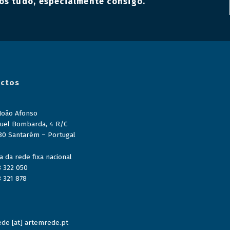
os tudo, especialmente consigo.
ctos
 João Afonso
uel Bombarda, 4 R/C
80 Santarém – Portugal
 da rede fixa nacional
3 322 050
3 321 878
de [at] artemrede.pt