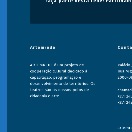
Faça parte desta rede! Partilham
Artemrede
Conta
ARTEMREDE é um projeto de
Palácio
cooperação cultural dedicado à
Rua Mig
capacitação, programação e
2000-0
desenvolvimento de territórios. Os
teatros são os nossos polos de
chamada
cidadania e arte.
+351 24
+351 24
artemre