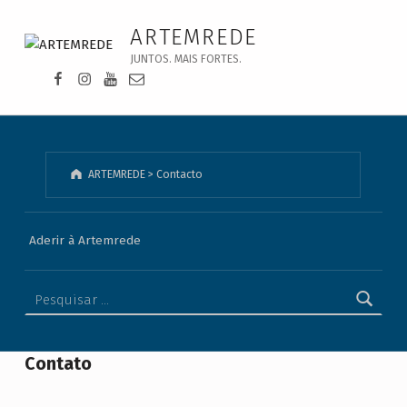
Contacto - ARTEMREDE
ARTEMREDE
JUNTOS. MAIS FORTES.
Facebook da Artemrede
Instagram da Artemrede
Youtube da Artemrede
Email para artemrede@artemrede.pt
ARTEMREDE
>
Contacto
Aderir à Artemrede
Pesquisar por:
Contato