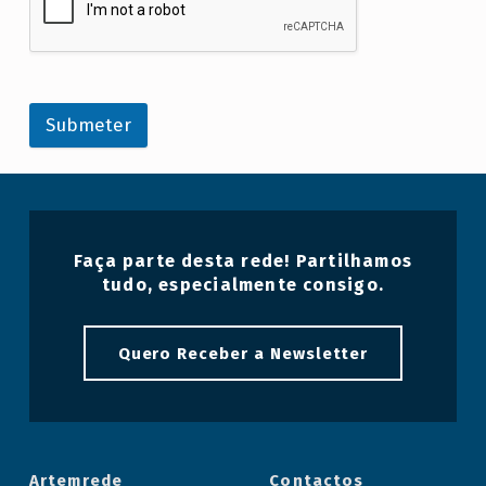
Submeter
Voltar à navegação principal
Faça parte desta rede! Partilhamos
tudo, especialmente consigo.
Quero Receber a Newsletter
Artemrede
Contactos