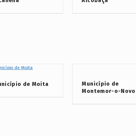
canena
Alcobaça
Project Category:
 Category:
Município de
nicípio de Moita
Montemor-o-Novo