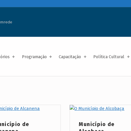
temrede
tórios
Programação
Capacitação
Política Cultural
 Category:
Project Category:
nicípio de
Município de