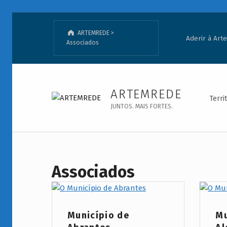
ARTEMREDE
>
Aderir à Ar
Associados
Associados - ARTEMREDE
ARTEMREDE
Terri
JUNTOS. MAIS FORTES.
Associados
Project Category:
Project
Município de
Mu