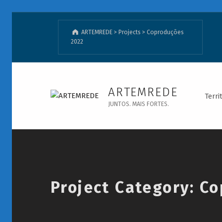
ARTEMREDE
>
Projects
>
Coproduções
2022
Coproduções 2022 - ARTEMREDE
ARTEMREDE
Terri
JUNTOS. MAIS FORTES.
Introduction
Project Category:
Co