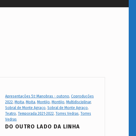
Project Category:
Apresentações 5º Manobras - outono
,
Coproduções
2022
,
Moita
,
Moita
,
Montijo
,
Montijo
,
Multidisciplinar
,
Sobral de Monte Agraço
,
Sobral de Monte Agraço
,
Teatro
,
Temporada 2021-2022
,
Torres Vedras
,
Torres
Vedras
DO OUTRO LADO DA LINHA