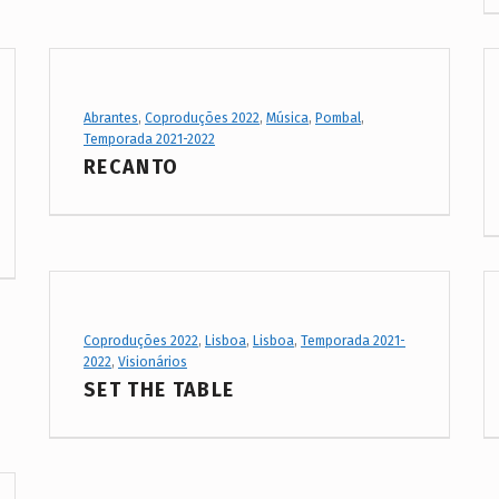
Project Category:
Abrantes
,
Coproduções 2022
,
Música
,
Pombal
,
Temporada 2021-2022
RECANTO
Project Category:
Coproduções 2022
,
Lisboa
,
Lisboa
,
Temporada 2021-
2022
,
Visionários
SET THE TABLE