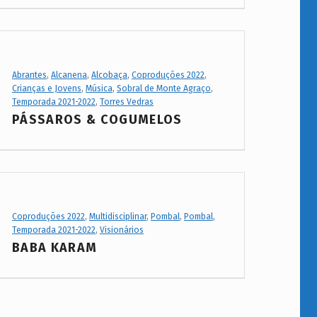
Project Category:
Abrantes
,
Alcanena
,
Alcobaça
,
Coproduções 2022
,
Crianças e Jovens
,
Música
,
Sobral de Monte Agraço
,
Temporada 2021-2022
,
Torres Vedras
PÁSSAROS & COGUMELOS
Project Category:
Coproduções 2022
,
Multidisciplinar
,
Pombal
,
Pombal
,
Temporada 2021-2022
,
Visionários
BABA KARAM