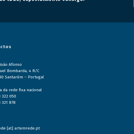
ctos
 João Afonso
uel Bombarda, 4 R/C
80 Santarém – Portugal
 da rede fixa nacional
3 322 050
3 321 878
de [at] artemrede.pt