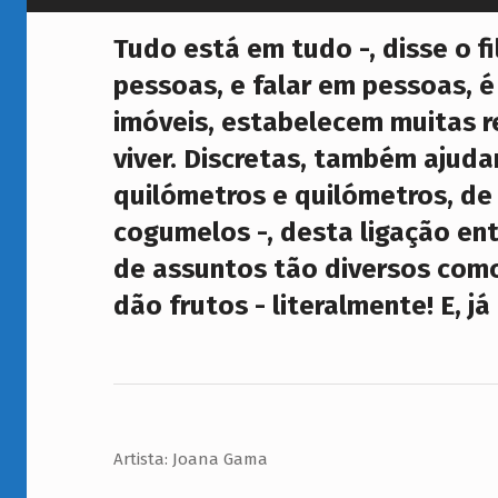
P
Tudo está em tudo -, disse o fi
Á
pessoas, e falar em pessoas, é
S
imóveis, estabelecem muitas r
S
viver. Discretas, também ajud
A
quilómetros e quilómetros, de 
cogumelos -, desta ligação entr
R
de assuntos tão diversos como
O
dão frutos - literalmente! E, j
S
&
C
O
Artista: Joana Gama
G