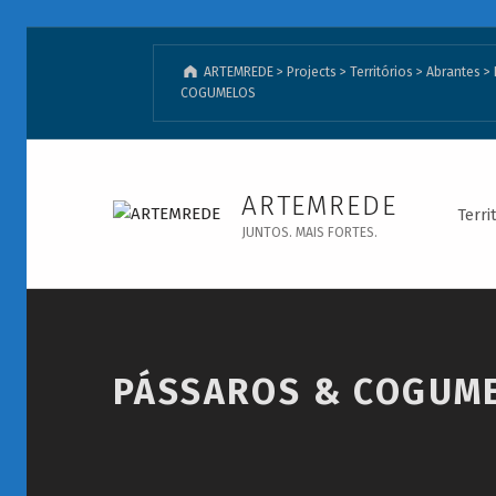
ARTEMREDE
>
Projects
>
Territórios
>
Abrantes
>
COGUMELOS
PÁSSAROS & COGUMELOS - ARTEMREDE
ARTEMREDE
Terri
JUNTOS. MAIS FORTES.
Introduction
PÁSSAROS & COGUM