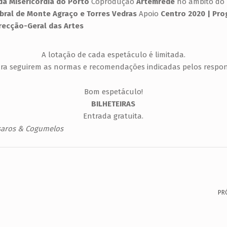
da Misericórdia do Porto
Coprodução
Artemrede
no âmbito do 
obral de Monte Agraço e Torres Vedras
Apoio
Centro 2020 | Pro
recção-Geral das Artes
A lotação de cada espetáculo é limitada.
ra seguirem as normas e recomendações indicadas pelos respon
Bom espetáculo!
BILHETEIRAS
Entrada gratuita.
saros & Cogumelos
PR