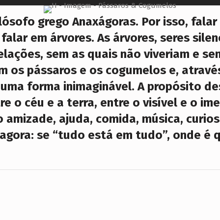
lósofo grego Anaxágoras. Por isso, falar
 falar em árvores. As árvores, seres sil
elações, sem as quais não viveriam e s
am os pássaros e os cogumelos e, atrav
uma forma inimaginável. A propósito des
e o céu e a terra, entre o visível e o im
 amizade, ajuda, comida, música, curio
á agora: se “tudo está em tudo”, onde é 