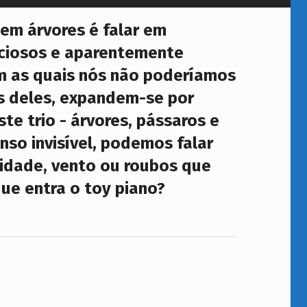
 em árvores é falar em
enciosos e aparentemente
em as quais nós não poderíamos
és deles, expandem-se por
te trio - árvores, pássaros e
enso invisível, podemos falar
sidade, vento ou roubos que
que entra o toy piano?