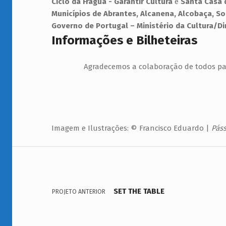
Ciclo da Frágua - Garantir Cultura
e
Santa Casa 
Municípios de Abrantes, Alcanena, Alcobaça, S
Governo de Portugal – Ministério da Cultura/Di
Informações e Bilheteiras
Agradecemos a colaboração de todos pa
Imagem e Ilustrações: © Francisco Eduardo |
Pás
Navegação de artigos
Voltar à navegação principal
SET THE TABLE
PROJETO ANTERIOR