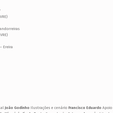
*
IVRE)
andorreiras
IVRE)
 Ereira
nal
João Godinho
Ilustrações e cenário
Francisco Eduardo
Apoio 