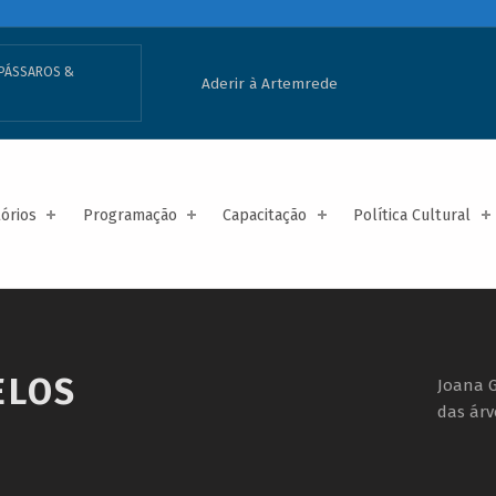
PÁSSAROS &
Aderir à Artemrede
tórios
Programação
Capacitação
Política Cultural
ELOS
Joana 
das árv