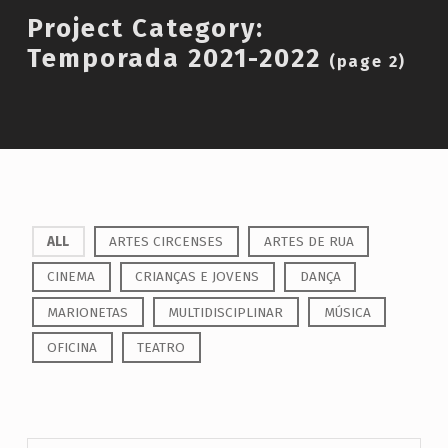
Introduction
Project Category:
Temporada 2021-2022
(page 2)
P
ALL
ARTES CIRCENSES
ARTES DE RUA
r
CINEMA
CRIANÇAS E JOVENS
DANÇA
o
MARIONETAS
MULTIDISCIPLINAR
MÚSICA
j
OFICINA
TEATRO
e
c
t