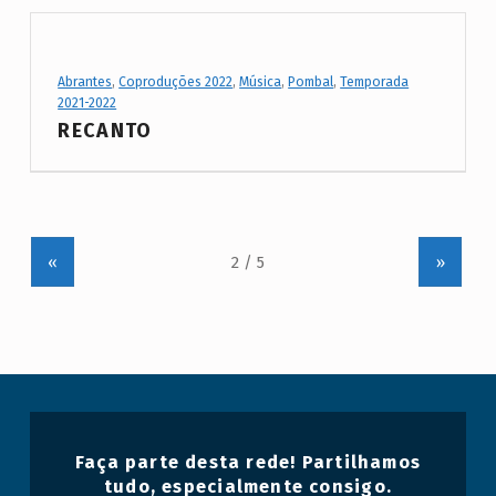
Project Category:
Abrantes
,
Coproduções 2022
,
Música
,
Pombal
,
Temporada
2021-2022
RECANTO
«
»
Faça parte desta rede! Partilhamos
tudo, especialmente consigo.