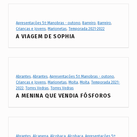
Project Category:
Apresentações 5º Manobras - outono
,
Barreiro
,
Barreiro
,
Crianças e Jovens
,
Marionetas
,
Temporada 2021-2022
A VIAGEM DE SOPHIA
Project Category:
Abrantes
,
Abrantes
,
Apresentações 5º Manobras - outono
,
Crianças e Jovens
,
Marionetas
,
Moita
,
Moita
,
Temporada 2021-
2022
,
Torres Vedras
,
Torres Vedras
A MENINA QUE VENDIA FÓSFOROS
Project Category:
Abrantes
,
Alcanena
,
Alcobaça
,
Alcobaça
,
Apresentações 5º