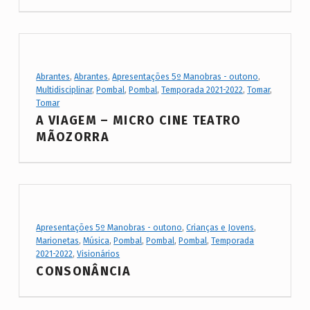
Project Category:
Abrantes
,
Abrantes
,
Apresentações 5º Manobras - outono
,
Multidisciplinar
,
Pombal
,
Pombal
,
Temporada 2021-2022
,
Tomar
,
Tomar
A VIAGEM – MICRO CINE TEATRO
MÃOZORRA
Project Category:
Apresentações 5º Manobras - outono
,
Crianças e Jovens
,
Marionetas
,
Música
,
Pombal
,
Pombal
,
Pombal
,
Temporada
2021-2022
,
Visionários
CONSONÂNCIA