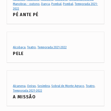
Manobras - outono
,
Dança
,
Pombal
,
Pombal
,
Temporada 2021-
2022
PÉ ANTE PÉ
Project Category:
Alcobaça
,
Teatro
,
Temporada 2021-2022
PELE
Project Category:
Alcanena
,
Oeiras
,
Sesimbra
,
Sobral de Monte Agraço
,
Teatro
,
Temporada 2021-2022
A MISSÃO