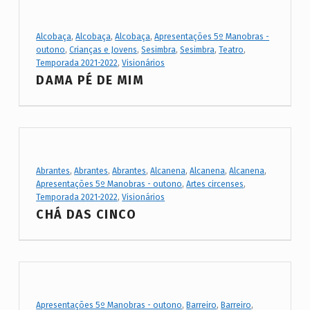
C
a
Project Category:
t
Alcobaça
,
Alcobaça
,
Alcobaça
,
Apresentações 5º Manobras -
outono
,
Crianças e Jovens
,
Sesimbra
,
Sesimbra
,
Teatro
,
e
Temporada 2021-2022
,
Visionários
DAMA PÉ DE MIM
g
o
r
y
:
Project Category:
Abrantes
,
Abrantes
,
Abrantes
,
Alcanena
,
Alcanena
,
Alcanena
,
T
Apresentações 5º Manobras - outono
,
Artes circenses
,
Temporada 2021-2022
,
Visionários
e
CHÁ DAS CINCO
m
p
o
r
Project Category:
Apresentações 5º Manobras - outono
,
Barreiro
,
Barreiro
,