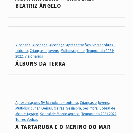
g
BEATRIZ ÂNGELO
e
2
)
Project Category:
Alcobaça
,
Alcobaça
,
Alcobaça
,
Apresentações 5º Manobras -
outono
,
Crianças e Jovens
,
Multidisciplinar
,
Temporada 2021-
2022
,
Visionários
ÁLBUNS DA TERRA
Project Category:
Apresentações 5º Manobras - outono
,
Crianças e Jovens
,
Multidisciplinar
,
Oeiras
,
Oeiras
,
Sesimbra
,
Sesimbra
,
Sobral de
Monte Agraço
,
Sobral de Monte Agraço
,
Temporada 2021-2022
,
Torres Vedras
A TARTARUGA E O MENINO DO MAR