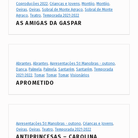
a
Coproduções 2022
,
Crianças e Jovens
,
Montijo
,
Montijo
,
d
Oeiras
,
Oeiras
,
Sobral de Monte Agraço
,
Sobral de Monte
Agraço
,
Teatro
,
Temporada 2021-2022
a
AS AMIGAS DA GASPAR
2
0
2
1
Project Category:
-
Abrantes
,
Abrantes
,
Apresentações 5º Manobras - outono
,
Dança
,
Palmela
,
Palmela
,
Santarém
,
Santarém
,
Temporada
2
2021-2022
,
Tomar
,
Tomar
,
Tomar
,
Visionários
0
APROMETIDO
2
2
(
Project Category:
p
Apresentações 5º Manobras - outono
,
Crianças e Jovens
,
Oeiras
,
Oeiras
,
Teatro
,
Temporada 2021-2022
a
ANTIPRINCESAS – CAROLINA