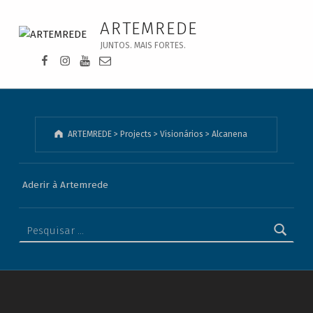
Alcanena - ARTEMREDE
ARTEMREDE
JUNTOS. MAIS FORTES.
Facebook da Artemrede
Instagram da Artemrede
Youtube da Artemrede
Email para artemrede@artemrede.pt
ARTEMREDE
>
Projects
>
Visionários
>
Alcanena
Aderir à Artemrede
Pesquisar por: