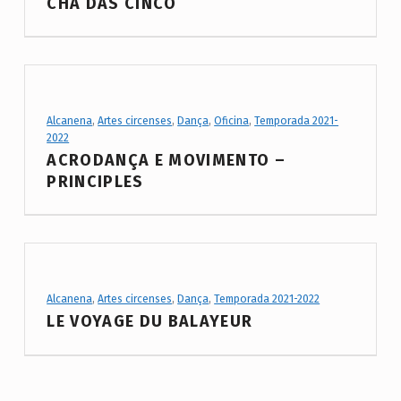
CHÁ DAS CINCO
a
t
e
g
Project Category:
Alcanena
,
Artes circenses
,
Dança
,
Oficina
,
Temporada 2021-
o
2022
r
ACRODANÇA E MOVIMENTO –
y
PRINCIPLES
:
A
l
c
Project Category:
Alcanena
,
Artes circenses
,
Dança
,
Temporada 2021-2022
a
LE VOYAGE DU BALAYEUR
n
e
n