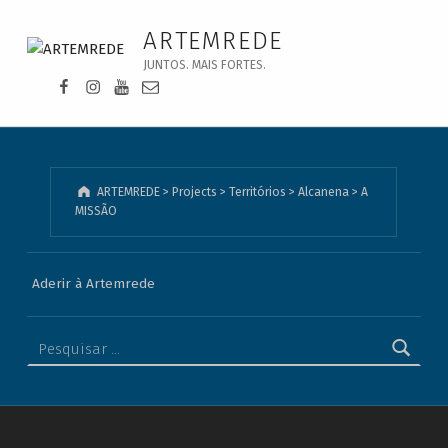
A MISSÃO - ARTEMREDE
ARTEMREDE
JUNTOS. MAIS FORTES.
Facebook da Artemrede
Instagram da Artemrede
Youtube da Artemrede
Email para artemrede@artemrede.pt
ARTEMREDE
>
Projects
>
Territórios
>
Alcanena
>
A
MISSÃO
Aderir à Artemrede
Pesquisar por: