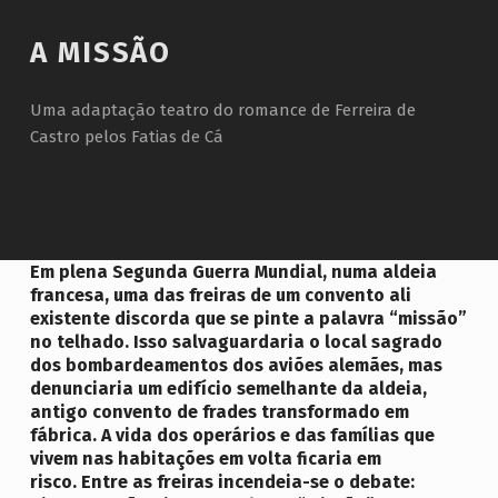
Introduction
A MISSÃO
Uma adaptação teatro do romance de Ferreira de
Castro pelos Fatias de Cá
A
Em plena Segunda Guerra Mundial, numa aldeia
francesa, uma das freiras de um convento ali
M
existente discorda que se pinte a palavra “missão”
I
no telhado. Isso salvaguardaria o local sagrado
dos bombardeamentos dos aviões alemães, mas
S
denunciaria um edifício semelhante da aldeia,
S
antigo convento de frades transformado em
fábrica. A vida dos operários e das famílias que
Ã
vivem nas habitações em volta ficaria em
O
risco. Entre as freiras incendeia-se o debate: