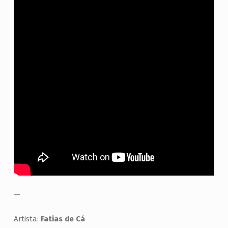
—
Artista:
Fatias de Cá