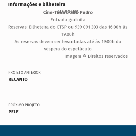
Informações e bilheteira
ALCANENA
Cine-Teatro São Pedro
Entrada gratuita
Reservas: Bilheteira do CTSP ou 939 091 303 das 16:00h às
19:00h
As reservas devem ser levantadas até às 19:00h da
véspera do espetáculo
Imagem © Direitos reservados
Navegação de artigos
Voltar à navegação principal
PROJETO ANTERIOR
RECANTO
PRÓXIMO PROJETO
PELE