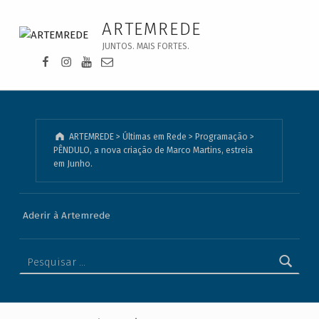
PÊNDULO, a nova criação de Marco Martins, estreia em Junho. - ARTEMREDE
ARTEMREDE
JUNTOS. MAIS FORTES.
Facebook da Artemrede
Instagram da Artemrede
Youtube da Artemrede
Email para artemrede@artemrede.pt
ARTEMREDE
>
Últimas em Rede
>
Programação
>
PÊNDULO, a nova criação de Marco Martins, estreia
em Junho.
Aderir à Artemrede
Pesquisar por: