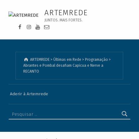
Abrantes e Pombal desafiam Capicua e Nerve a RECANTO - ARTEMREDE
ARTEMREDE
JUNTOS. MAIS FORTES.
Facebook da Artemrede
Instagram da Artemrede
Youtube da Artemrede
Email para artemrede@artemrede.pt
ARTEMREDE
>
Últimas em Rede
>
Programação
>
Abrantes e Pombal desafiam Capicua e Nerve a
RECANTO
Aderir à Artemrede
Pesquisar por: