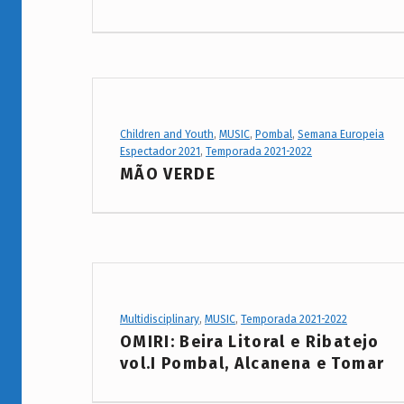
C
Project Category:
Children and Youth
,
MUSIC
,
Pombal
,
Semana Europeia
Espectador 2021
,
Temporada 2021-2022
MÃO VERDE
Project Category:
Multidisciplinary
,
MUSIC
,
Temporada 2021-2022
OMIRI: Beira Litoral e Ribatejo
vol.I Pombal, Alcanena e Tomar