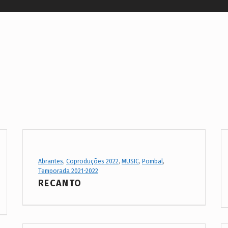
Project Category:
Abrantes
,
Coproduções 2022
,
MUSIC
,
Pombal
,
Temporada 2021-2022
RECANTO