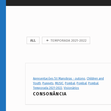
P
ALL
TEMPORADA 2021-2022
r
o
j
e
Project Category:
Apresentações 5º Manobras - outono
,
Children and
Youth
,
Puppets
,
MUSIC
,
Pombal
,
Pombal
,
Pombal
,
c
Temporada 2021-2022
,
Visionários
t
CONSONÂNCIA
C