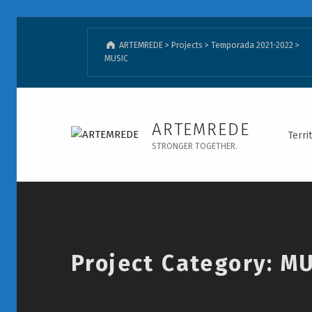
ARTEMREDE
>
Projects
>
Temporada 2021-2022
>
MUSIC
Música - ARTEMREDE
ARTEMREDE
Terri
STRONGER TOGETHER.
Introduction
Project Category:
MU