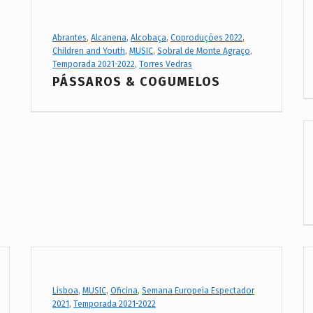
Project Category:
Abrantes
,
Alcanena
,
Alcobaça
,
Coproduções 2022
,
Children and Youth
,
MUSIC
,
Sobral de Monte Agraço
,
Temporada 2021-2022
,
Torres Vedras
PÁSSAROS & COGUMELOS
Project Category:
Lisboa
,
MUSIC
,
Oficina
,
Semana Europeia Espectador
2021
,
Temporada 2021-2022