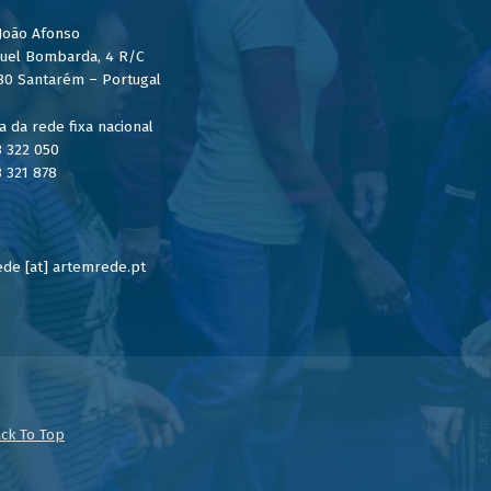
 João Afonso
uel Bombarda, 4 R/C
80 Santarém – Portugal
 da rede fixa nacional
3 322 050
3 321 878
de [at] artemrede.pt
ck To Top