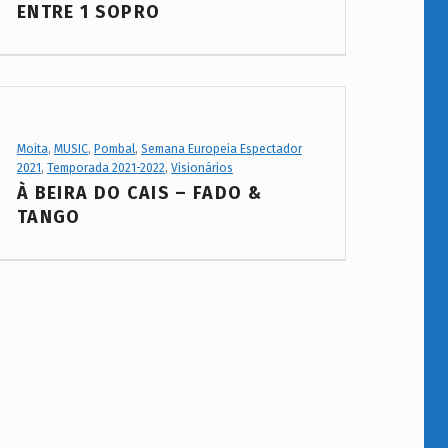
ENTRE 1 SOPRO
Project Category:
Moita
,
MUSIC
,
Pombal
,
Semana Europeia Espectador
2021
,
Temporada 2021-2022
,
Visionários
À BEIRA DO CAIS – FADO &
TANGO