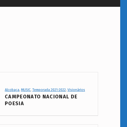
Project Category:
Alcobaça
,
MUSIC
,
Temporada 2021-2022
,
Visionários
CAMPEONATO NACIONAL DE
POESIA