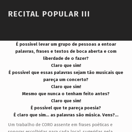
Introduction
RECITAL POPULAR III
R
É possível levar um grupo de pessoas a entoar
palavras, frases e textos de boca aberta e com
E
liberdade de o fazer?
C
Claro que sim!
I
É possível que essas palavras sejam tão musicais que
T
pareça um concerto?
Claro que sim!
A
Mesmo que nunca o tenham feito antes?
L
Claro que sim!
P
É possível que te pareça poesia?
O
É claro que sim... as palavras são música. Vens?...
P
Um trabalho de CORO assente em frases poéticas e
sonoras escolhidas para cada local, sugeridas pela