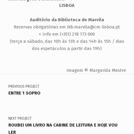
LISBOA
Auditório da Biblioteca de Marvila
Reservas obrigatórias em bib.marvila@cm-lisboa.pt
+ Info em (+351) 218 173 000
(terça a sábado, das 10h às 13h e das 14h às 15h / dias
dos espetáculos a partir das 19h)
Imagem © Margarida Mestre
Navegação de artigos
Voltar à navegação principal
PREVIOUS PROJECT
ENTRE 1 SOPRO
NEXT PROJECT
ROUBEI UM LIVRO NA CABINE DE LEITURA E HOJE VOU
LER