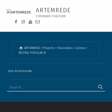
RECITAL POPULAR III - ARTEMREDE
ARTEMREDE
STRONGER TOGETHER.
Facebook da Artemrede
Instagram da Artemrede
Youtube da Artemrede
Email para artemrede@artemrede.pt
ARTEMREDE
>
Projects
>
Visionários
>
Lisboa
>
RECITAL POPULAR III
Join Artemrede
Search for: