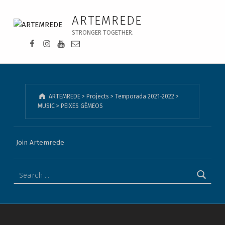
PEIXES GÉMEOS - ARTEMREDE
ARTEMREDE
STRONGER TOGETHER.
Facebook da Artemrede
Instagram da Artemrede
Youtube da Artemrede
Email para artemrede@artemrede.pt
ARTEMREDE
>
Projects
>
Temporada 2021-2022
>
MUSIC
>
PEIXES GÉMEOS
Join Artemrede
Search for: