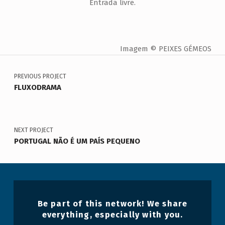
Entrada livre.
Imagem © PEIXES GÉMEOS
Navegação de artigos
Voltar à navegação principal
PREVIOUS PROJECT
FLUXODRAMA
NEXT PROJECT
PORTUGAL NÃO É UM PAÍS PEQUENO
Be part of this network! We share
everything, especially with you.