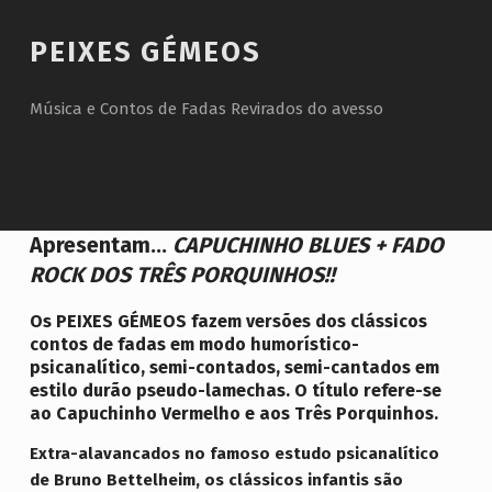
Introduction
PEIXES GÉMEOS
Música e Contos de Fadas Revirados do avesso
P
Apresentam...
CAPUCHINHO BLUES + FADO
E
ROCK DOS TRÊS PORQUINHOS!!
I
Os PEIXES GÉMEOS fazem versões dos clássicos
X
contos de fadas em modo humorístico-
psicanalítico, semi-contados, semi-cantados em
E
estilo durão pseudo-lamechas. O título refere-se
S
ao Capuchinho Vermelho e aos Três Porquinhos.
G
Extra-alavancados no famoso estudo psicanalítico
É
de Bruno Bettelheim, os clássicos infantis são