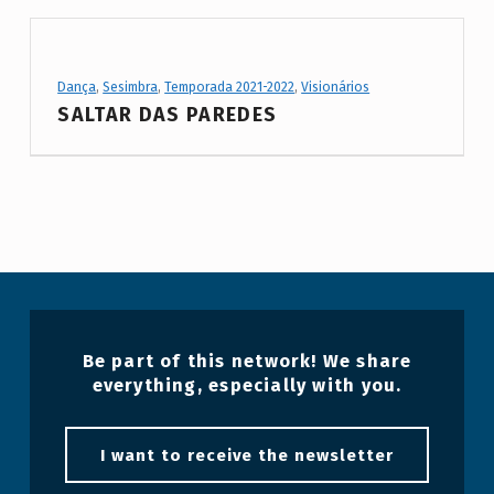
Project Category:
Dança
,
Sesimbra
,
Temporada 2021-2022
,
Visionários
SALTAR DAS PAREDES
Be part of this network! We share
everything, especially with you.
I want to receive the newsletter