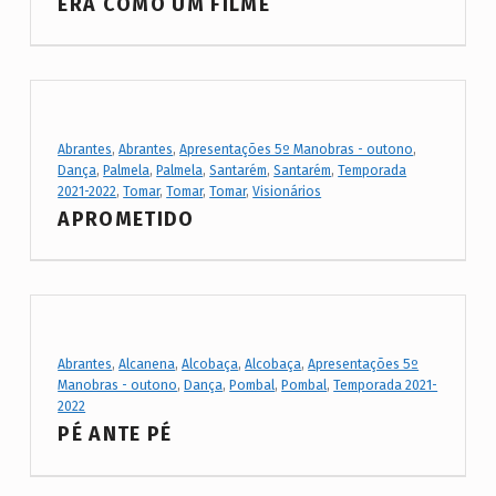
ERA COMO UM FILME
C
a
t
e
g
Project Category:
Abrantes
,
Abrantes
,
Apresentações 5º Manobras - outono
,
Dança
,
Palmela
,
Palmela
,
Santarém
,
Santarém
,
Temporada
o
2021-2022
,
Tomar
,
Tomar
,
Tomar
,
Visionários
r
APROMETIDO
y
:
D
a
Project Category:
Abrantes
,
Alcanena
,
Alcobaça
,
Alcobaça
,
Apresentações 5º
n
Manobras - outono
,
Dança
,
Pombal
,
Pombal
,
Temporada 2021-
ç
2022
PÉ ANTE PÉ
a