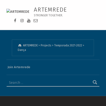
Dança - ARTEMREDE
ARTEMREDE
STRONGER TOGETHER.
Facebook da Artemrede
Instagram da Artemrede
Youtube da Artemrede
Email para artemrede@artemrede.pt
ARTEMREDE
>
Projects
>
Temporada 2021-2022
>
Dança
Join Artemrede
Search for: