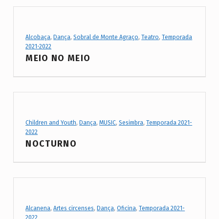
Project Category:
Alcobaça
,
Dança
,
Sobral de Monte Agraço
,
Teatro
,
Temporada
2021-2022
MEIO NO MEIO
Project Category:
Children and Youth
,
Dança
,
MUSIC
,
Sesimbra
,
Temporada 2021-
2022
NOCTURNO
Project Category:
Alcanena
,
Artes circenses
,
Dança
,
Oficina
,
Temporada 2021-
2022