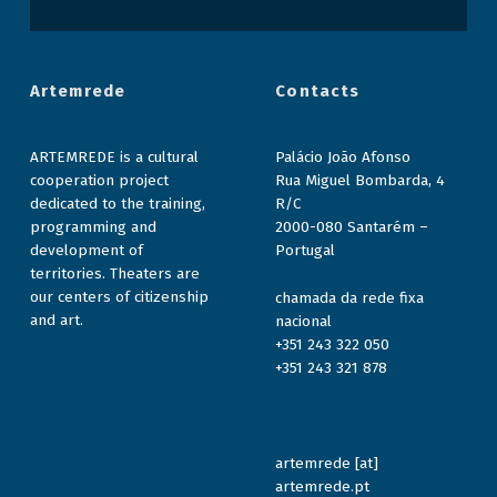
Artemrede
Contacts
ARTEMREDE is a cultural
Palácio João Afonso
cooperation project
Rua Miguel Bombarda, 4
dedicated to the training,
R/C
programming and
2000-080 Santarém –
development of
Portugal
territories. Theaters are
our centers of citizenship
chamada da rede fixa
and art.
nacional
+351 243 322 050
+351 243 321 878
artemrede [at]
artemrede.pt