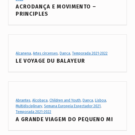
ACRODANÇA E MOVIMENTO –
PRINCIPLES
Project Category:
Alcanena
,
Artes circenses
,
Dança
,
Temporada 2021-2022
LE VOYAGE DU BALAYEUR
Project Category:
Abrantes
,
Alcobaça
,
Children and Youth
,
Dança
,
Lisboa
,
Multidisciplinary
,
Semana Europeia Espectador 2021
,
Temporada 2021-2022
A GRANDE VIAGEM DO PEQUENO MI