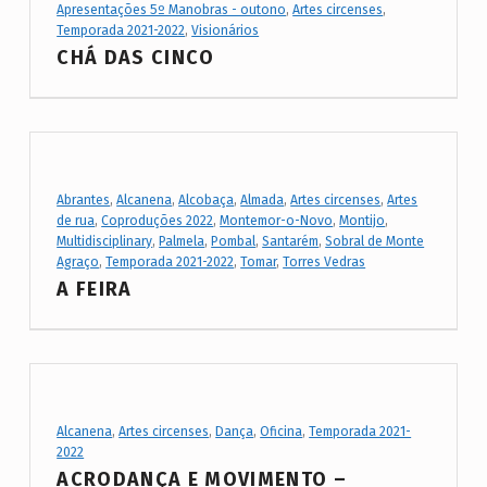
t
Apresentações 5º Manobras - outono
,
Artes circenses
,
Temporada 2021-2022
,
Visionários
C
CHÁ DAS CINCO
a
t
e
g
Project Category:
Abrantes
,
Alcanena
,
Alcobaça
,
Almada
,
Artes circenses
,
Artes
o
de rua
,
Coproduções 2022
,
Montemor-o-Novo
,
Montijo
,
r
Multidisciplinary
,
Palmela
,
Pombal
,
Santarém
,
Sobral de Monte
Agraço
,
Temporada 2021-2022
,
Tomar
,
Torres Vedras
y
A FEIRA
:
A
r
t
Project Category:
e
Alcanena
,
Artes circenses
,
Dança
,
Oficina
,
Temporada 2021-
2022
s
ACRODANÇA E MOVIMENTO –