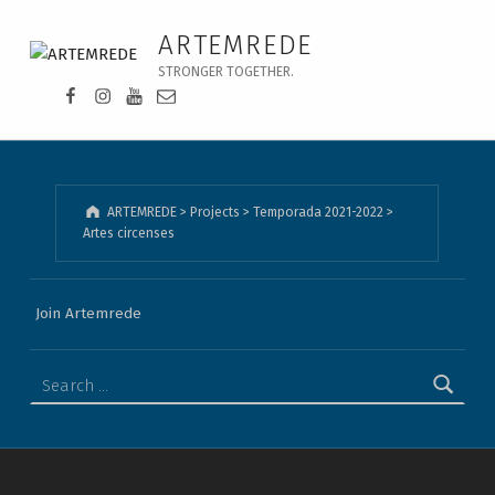
Artes circenses - ARTEMREDE
ARTEMREDE
STRONGER TOGETHER.
Facebook da Artemrede
Instagram da Artemrede
Youtube da Artemrede
Email para artemrede@artemrede.pt
ARTEMREDE
>
Projects
>
Temporada 2021-2022
>
Artes circenses
Join Artemrede
Search for: