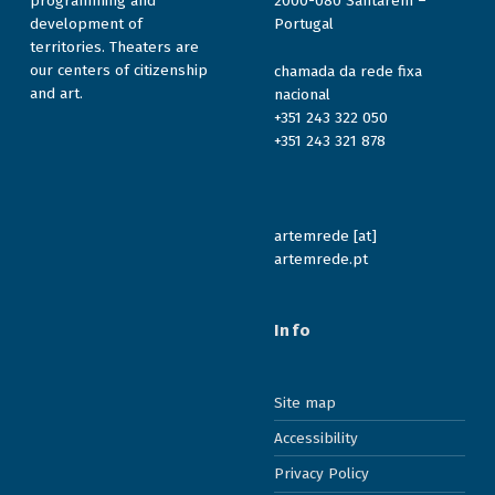
programming and
2000-080 Santarém –
development of
Portugal
territories. Theaters are
our centers of citizenship
chamada da rede fixa
and art.
nacional
+351 243 322 050
+351 243 321 878
artemrede [at]
artemrede.pt
Info
Site map
Accessibility
Privacy Policy