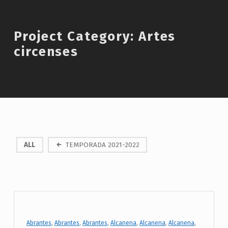
Introduction
Project Category:
Artes
circenses
P
ALL
TEMPORADA 2021-2022
r
o
j
e
c
Project Category:
Abrantes
,
Abrantes
,
Abrantes
,
Alcanena
,
Alcanena
,
Alcanena
,