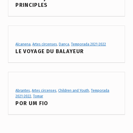
c
PRINCIPLES
i
r
c
e
Project Category:
Alcanena
,
Artes circenses
,
Dança
,
Temporada 2021-2022
n
LE VOYAGE DU BALAYEUR
s
e
s
Project Category:
Abrantes
,
Artes circenses
,
Children and Youth
,
Temporada
2021-2022
,
Tomar
POR UM FIO