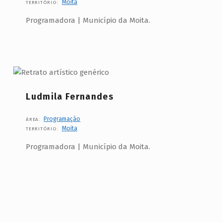
Moita
TERRITÓRIO:
i
Programadora | Município da Moita.
o
:
M
o
i
Ludmila Fernandes
t
a
Programação
ÁREA:
Moita
TERRITÓRIO:
Programadora | Município da Moita.