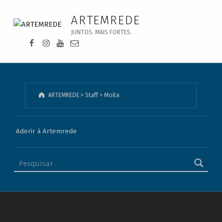
Moita - ARTEMREDE
ARTEMREDE
JUNTOS. MAIS FORTES.
Facebook da Artemrede
Instagram da Artemrede
Youtube da Artemrede
Email para artemrede@artemrede.pt
ARTEMREDE
>
Staff
>
Moita
Aderir à Artemrede
Pesquisar por: