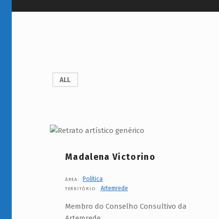
F
ALL
u
n
ç
ã
Madalena Victorino
o
Política
ÁREA:
:
Artemrede
TERRITÓRIO:
G
Membro do Conselho Consultivo da
Artemrede.