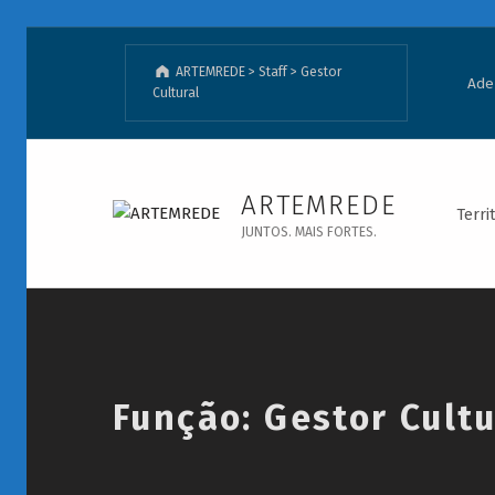
ARTEMREDE
>
Staff
>
Gestor
Ade
Cultural
Gestor Cultural - ARTEMREDE
ARTEMREDE
Terri
JUNTOS. MAIS FORTES.
Introduction
Função:
Gestor Cultu