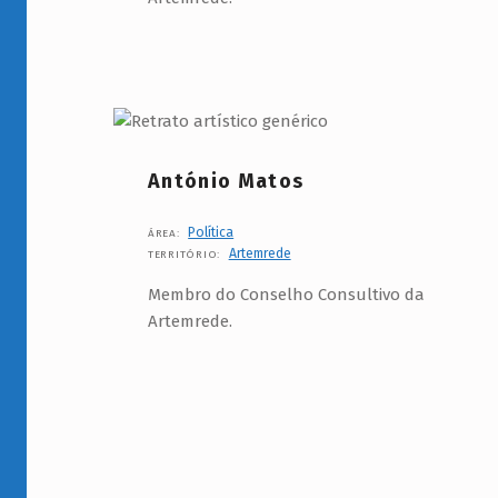
e
s
t
o
r
António Matos
C
Política
ÁREA:
u
Artemrede
TERRITÓRIO:
l
Membro do Conselho Consultivo da
Artemrede.
t
u
r
a