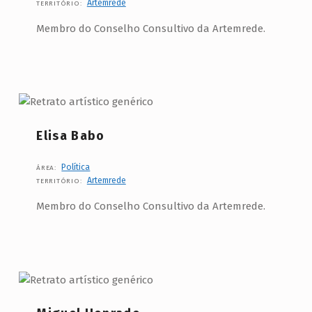
Artemrede
TERRITÓRIO:
í
Membro do Conselho Consultivo da Artemrede.
t
i
c
a
Elisa Babo
Política
ÁREA:
Artemrede
TERRITÓRIO:
Membro do Conselho Consultivo da Artemrede.