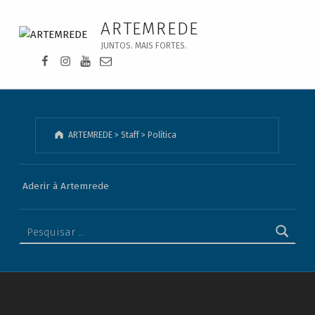
Política - ARTEMREDE
ARTEMREDE
JUNTOS. MAIS FORTES.
Facebook da Artemrede
Instagram da Artemrede
Youtube da Artemrede
Email para artemrede@artemrede.pt
ARTEMREDE
>
Staff
>
Política
Aderir à Artemrede
Pesquisar por: