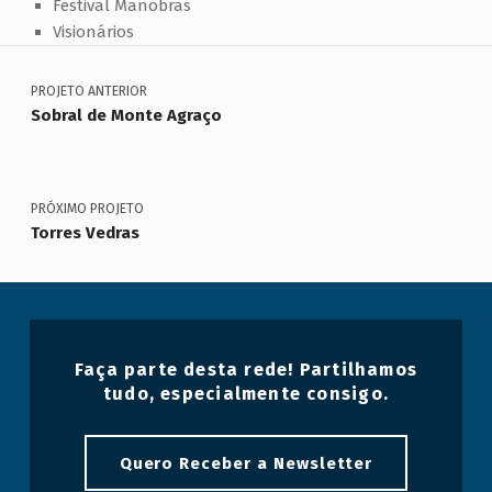
Festival Manobras
Visionários
Navegação de artigos
Voltar à navegação principal
PROJETO ANTERIOR
Sobral de Monte Agraço
PRÓXIMO PROJETO
Torres Vedras
Faça parte desta rede! Partilhamos
tudo, especialmente consigo.
Quero Receber a Newsletter