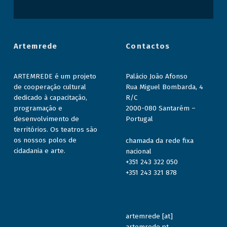
Artemrede
Contactos
ARTEMREDE é um projeto
Palácio João Afonso
de cooperação cultural
Rua Miguel Bombarda, 4
dedicado à capacitação,
R/C
programação e
2000-080 Santarém –
desenvolvimento de
Portugal
territórios. Os teatros são
os nossos polos de
chamada da rede fixa
cidadania e arte.
nacional
+351 243 322 050
+351 243 321 878
artemrede [at]
artemrede.pt