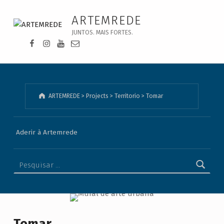
Tomar - ARTEMREDE
ARTEMREDE
JUNTOS. MAIS FORTES.
Facebook da Artemrede
Instagram da Artemrede
Youtube da Artemrede
Email para artemrede@artemrede.pt
ARTEMREDE
>
Projects
>
Territorio
>
Tomar
Aderir à Artemrede
Pesquisar por:
Tomar