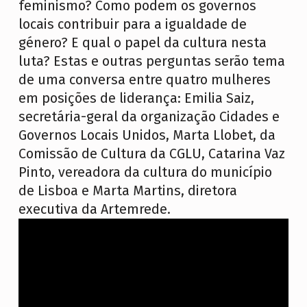
R
feminismo? Como podem os governos
locais contribuir para a igualdade de
E
género? E qual o papel da cultura nesta
C
luta? Estas e outras perguntas serão tema
I
de uma conversa entre quatro mulheres
S
em posições de liderança: Emilia Saiz,
A
secretária-geral da organização Cidades e
M
Governos Locais Unidos, Marta Llobet, da
O
Comissão de Cultura da CGLU, Catarina Vaz
S
Pinto, vereadora da cultura do município
D
de Lisboa e Marta Martins, diretora
executiva da Artemrede.
E
N
O
V
O