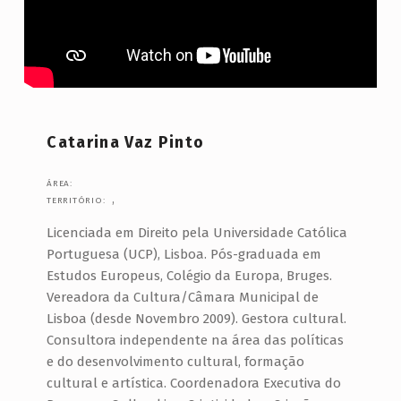
A
D
E
D
E
Catarina Vaz Pinto
C
I
ÁREA:
S
,
TERRITÓRIO:
Ã
Licenciada em Direito pela Universidade Católica
O
Portuguesa (UCP), Lisboa. Pós-graduada em
Estudos Europeus, Colégio da Europa, Bruges.
?
Vereadora da Cultura/Câmara Municipal de
O
Lisboa (desde Novembro 2009). Gestora cultural.
A
Consultora independente na área das políticas
P
e do desenvolvimento cultural, formação
cultural e artística. Coordenadora Executiva do
E