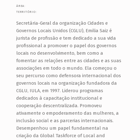
N
ÁREA:
TERRITÓRIO:
I
Secretária-Geral da organização Cidades e
C
Governos Locais Unidos (CGLU), Emilia Saiz é
I
jurista de profissão e tem dedicado a sua vida
P
profissional a promover o papel dos governos
A
locais no desenvolvimento, bem como a
fomentar as relações entre as cidades e as suas
L
associações em todo o mundo. Ela começou o
I
seu percurso como defensora internacional dos
S
governos locais na organização fundadora da
T
CGLU, IULA, em 1997. Liderou programas
dedicados à capacitação institucional e
A
cooperação descentralizada. Promoveu
F
ativamente o empoderamento das mulheres, a
E
inclusão social e as parcerias internacionais.
M
Desempenhou um papel fundamental na
criação da Global Taskforce of Local and
I