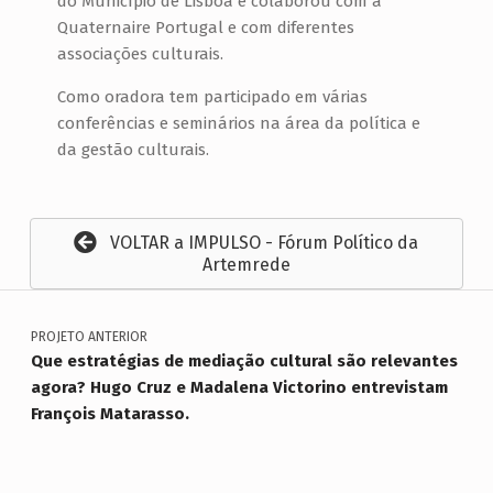
do Município de Lisboa e colaborou com a
Quaternaire Portugal e com diferentes
associações culturais.
Como oradora tem participado em várias
conferências e seminários na área da política e
da gestão culturais.
VOLTAR a IMPULSO - Fórum Político da
Artemrede
Navegação de artigos
Voltar à navegação principal
PROJETO ANTERIOR
Que estratégias de mediação cultural são relevantes
agora? Hugo Cruz e Madalena Victorino entrevistam
François Matarasso.