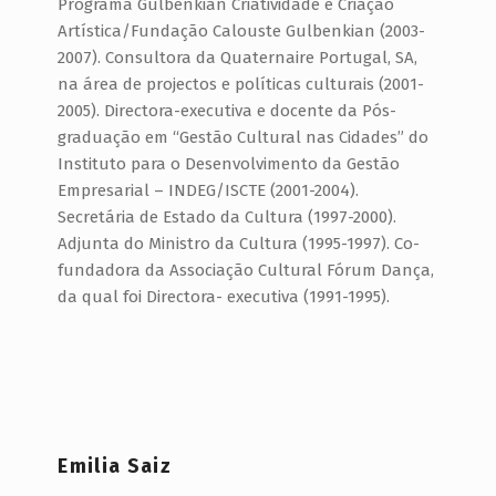
Programa Gulbenkian Criatividade e Criação
L
Artística/Fundação Calouste Gulbenkian (2003-
O
2007). Consultora da Quaternaire Portugal, SA,
D
na área de projectos e políticas culturais (2001-
2005). Directora-executiva e docente da Pós-
O
graduação em “Gestão Cultural nas Cidades” do
M
Instituto para o Desenvolvimento da Gestão
O
Empresarial – INDEG/ISCTE (2001-2004).
V
Secretária de Estado da Cultura (1997-2000).
Adjunta do Ministro da Cultura (1995-1997). Co-
I
fundadora da Associação Cultural Fórum Dança,
M
da qual foi Directora- executiva (1991-1995).
E
N
T
O
M
Emilia Saiz
U