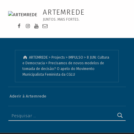
ARTEMREDE
Precisamos de novos modelos de tomada de decisão? O apelo do Movimento Municipalista Feminista da CGLU - ARTEMREDE
JUNTOS. MAIS FORTES.
Facebook da Artemrede
Instagram da Artemrede
Youtube da Artemrede
Email para artemrede@artemrede.pt
ARTEMREDE
>
Projects
>
IMPULSO
>
8 JUN: Cultura
e Democracia
>
Precisamos de novos modelos de
tomada de decisão? O apelo do Movimento
Municipalista Feminista da CGLU
Aderir à Artemrede
Pesquisar por: