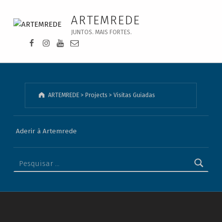
Visitas Guiadas - ARTEMREDE
ARTEMREDE
JUNTOS. MAIS FORTES.
Facebook da Artemrede
Instagram da Artemrede
Youtube da Artemrede
Email para artemrede@artemrede.pt
ARTEMREDE
>
Projects
>
Visitas Guiadas
Aderir à Artemrede
Pesquisar por: