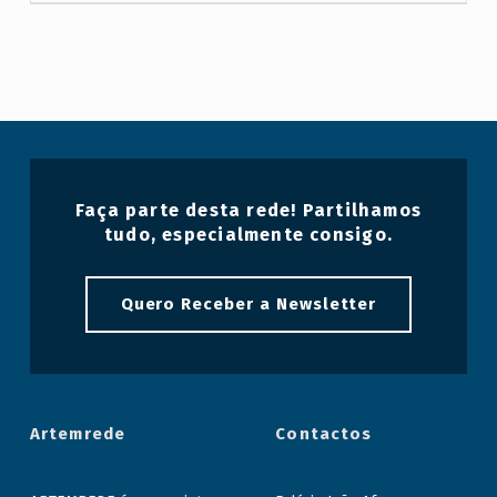
a
g
:
V
i
s
Faça parte desta rede! Partilhamos
i
tudo, especialmente consigo.
t
a
Quero Receber a Newsletter
s
G
u
i
Artemrede
Contactos
a
d