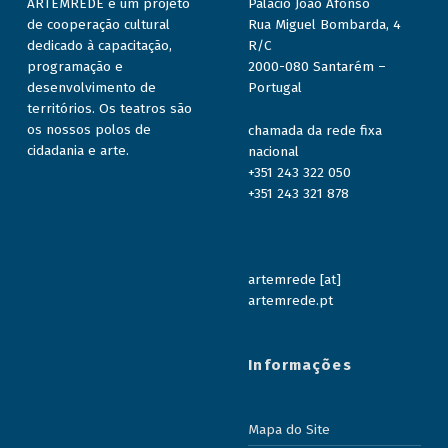
ARTEMREDE é um projeto
Palácio João Afonso
a
de cooperação cultural
Rua Miguel Bombarda, 4
dedicado à capacitação,
R/C
s
programação e
2000-080 Santarém –
desenvolvimento de
Portugal
territórios. Os teatros são
os nossos polos de
chamada da rede fixa
cidadania e arte.
nacional
+351 243 322 050
+351 243 321 878
artemrede [at]
artemrede.pt
Informações
Mapa do Site