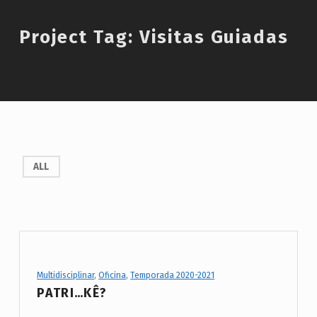
Introduction
Project Tag:
Visitas Guiadas
P
ALL
r
o
j
e
c
Project Category:
Multidisciplinar
,
Oficina
,
Temporada 2020-2021
t
PATRI…KÊ?
T