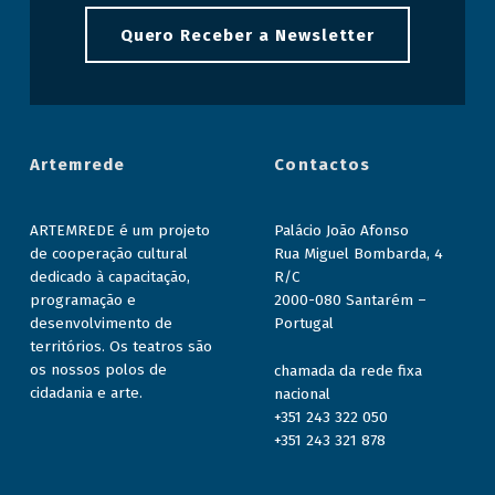
l
Quero Receber a Newsletter
p
a
r
a
Artemrede
Contactos
b
e
ARTEMREDE é um projeto
Palácio João Afonso
b
de cooperação cultural
Rua Miguel Bombarda, 4
dedicado à capacitação,
R/C
é
programação e
2000-080 Santarém –
s
desenvolvimento de
Portugal
territórios. Os teatros são
os nossos polos de
chamada da rede fixa
cidadania e arte.
nacional
+351 243 322 050
+351 243 321 878