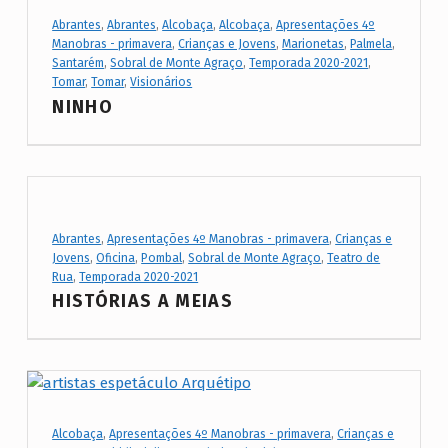
t
Project Category:
Abrantes
,
Abrantes
,
Alcobaça
,
Alcobaça
,
Apresentações 4º
C
Manobras - primavera
,
Crianças e Jovens
,
Marionetas
,
Palmela
,
Santarém
,
Sobral de Monte Agraço
,
Temporada 2020-2021
,
a
Tomar
,
Tomar
,
Visionários
t
NINHO
e
g
o
r
Project Category:
Abrantes
,
Apresentações 4º Manobras - primavera
,
Crianças e
y
Jovens
,
Oficina
,
Pombal
,
Sobral de Monte Agraço
,
Teatro de
:
Rua
,
Temporada 2020-2021
HISTÓRIAS A MEIAS
S
o
b
r
a
Project Category:
Alcobaça
,
Apresentações 4º Manobras - primavera
,
Crianças e