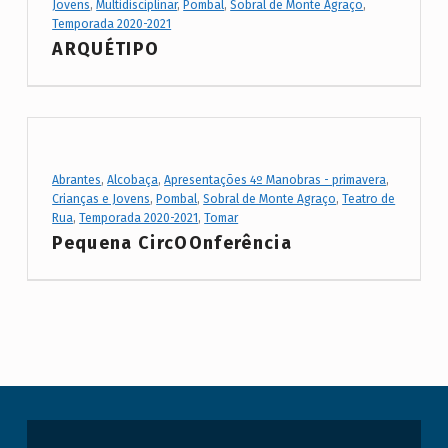
Jovens
,
Multidisciplinar
,
Pombal
,
Sobral de Monte Agraço
,
l
Temporada 2020-2021
d
ARQUÉTIPO
e
M
o
n
Project Category:
Abrantes
,
Alcobaça
,
Apresentações 4º Manobras - primavera
,
t
Crianças e Jovens
,
Pombal
,
Sobral de Monte Agraço
,
Teatro de
e
Rua
,
Temporada 2020-2021
,
Tomar
Pequena CircOOnferência
A
g
r
a
ç
o