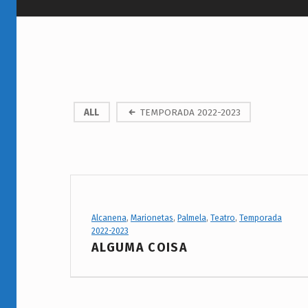
P
ALL
TEMPORADA 2022-2023
r
o
j
e
Project Category:
Alcanena
,
Marionetas
,
Palmela
,
Teatro
,
Temporada
2022-2023
c
ALGUMA COISA
t
C