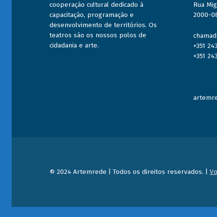
o
cooperação cultural dedicado à
Rua Mig
capacitação, programação e
2000-0
n
desenvolvimento de territórios. Os
e
teatros são os nossos polos de
chamada
cidadania e arte.
+351 24
t
+351 24
a
s
artemre
© 2024 Artemrede | Todos os direitos reservados. |
Vo