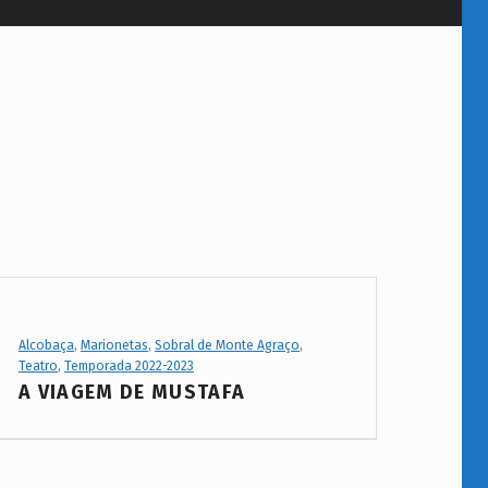
Project Category:
Alcobaça
,
Marionetas
,
Sobral de Monte Agraço
,
Teatro
,
Temporada 2022-2023
A VIAGEM DE MUSTAFA