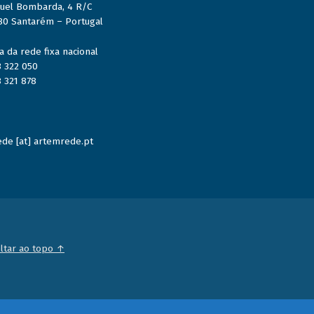
uel Bombarda, 4 R/C
80 Santarém – Portugal
 da rede fixa nacional
3 322 050
3 321 878
de [at] artemrede.pt
ltar ao topo ↑