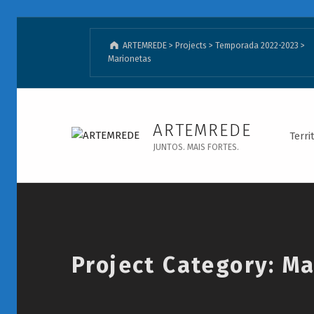
ARTEMREDE
>
Projects
>
Temporada 2022-2023
>
Marionetas
Marionetas - ARTEMREDE
ARTEMREDE
Terri
JUNTOS. MAIS FORTES.
Introduction
Project Category:
Ma