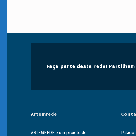
a
t
e
g
o
r
Faça parte desta rede! Partilham
y
:
M
a
r
Artemrede
Conta
i
ARTEMREDE é um projeto de
Palácio