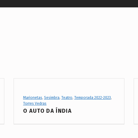
Project Category:
Marionetas
,
Sesimbra
,
Teatro
,
Temporada 2022-2023
,
Torres Vedras
O AUTO DA ÍNDIA