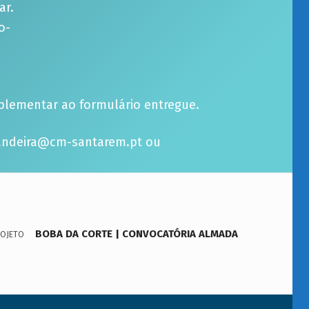
ar.
o-
mplementar ao formulário entregue.
abandeira@cm-santarem.pt
ou
BOBA DA CORTE | CONVOCATÓRIA ALMADA
ROJETO