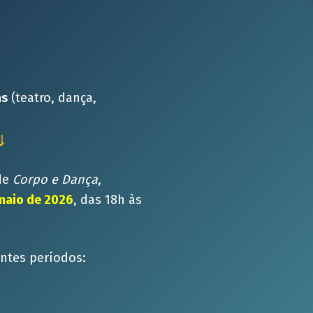
as
(teatro, dança,
⇓
 de
Corpo e Dança
,
 maio de 2026
, das 18h às
intes períodos: