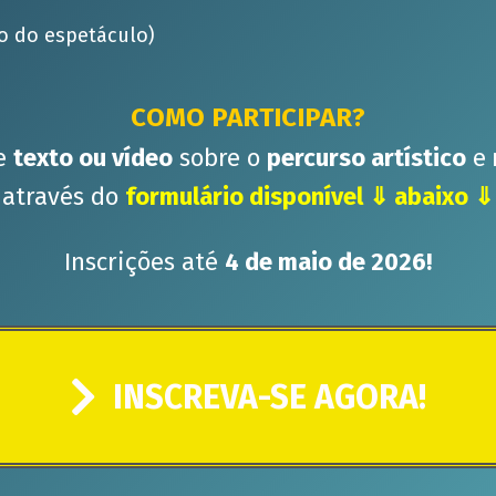
o do espetáculo)
COMO PARTICIPAR?
e
texto ou vídeo
sobre o
percurso artístico
e
através do
formulário disponível ⇓ abaixo ⇓
Inscrições até
4 de maio de 2026!
INSCREVA-SE AGORA!