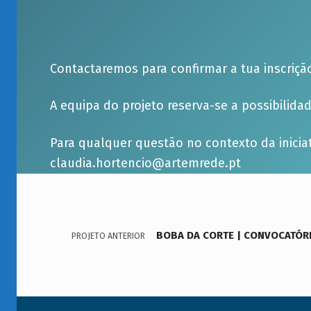
Contactaremos para confirmar a tua inscriçã
A equipa do projeto reserva-se a possibilid
Para qualquer questão no contexto da inici
claudia.hortencio@artemrede.pt
Navegação de artigos
Voltar à navegação principal
BOBA DA CORTE | CONVOCATÓR
PROJETO ANTERIOR