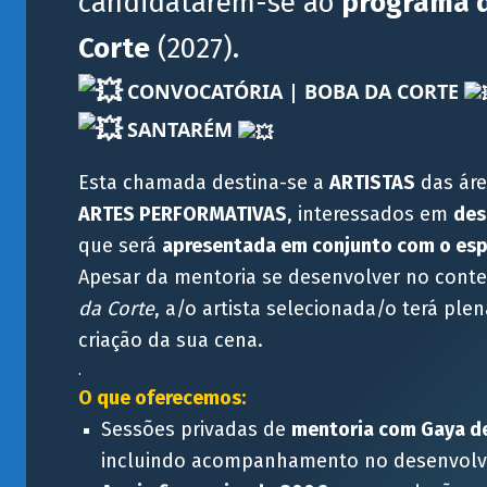
candidatarem-se ao
programa d
Corte
(2027).
CONVOCATÓRIA | BOBA DA CORTE
SANTARÉM
Esta chamada destina-se a
ARTISTAS
das ár
ARTES PERFORMATIVAS
, interessados em
des
que será
apresentada em conjunto com o es
Apesar da mentoria se desenvolver no cont
da Corte
, a/o artista selecionada/o terá pl
criação da sua cena.
.
O que oferecemos:
Sessões privadas de
mentoria com Gaya de
incluindo acompanhamento no desenvolv