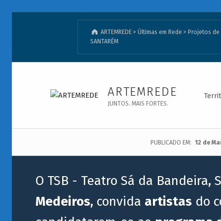
ARTEMREDE
>
Últimas em Rede
>
Projetos d
SANTARÉM
BOBA DA CORTE | CONVOCATÓRIA SANTARÉM - ARTEMREDE
ARTEMREDE
Terri
JUNTOS. MAIS FORTES.
PUBLICADO EM:
12 de Ma
O TSB - Teatro Sá da Bandeira,
Medeiros
, convida
artistas
do c