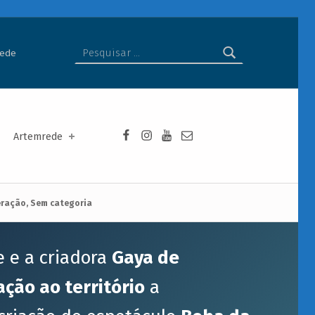
Pesquisar por:
rede
Facebook da Artemrede
Instagram da Artemrede
Youtube da Artemrede
Email para artemrede@a
Artemrede
eração
,
Sem categoria
e e a criadora
Gaya de
ação ao território
a