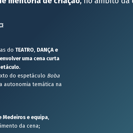
e mentoria de criação
, no âmbito da
eas do
TEATRO
,
DANÇA
e
envolver uma cena curta
petáculo
.
exto do espetáculo
Boba
ena autonomia temática na
 Medeiros e equipa
,
imento da cena;