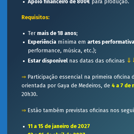
Apoio financeiro de 800€
para produção.
Requisitos:
Ter
mais de 18 anos
;
Experiência
mínima em
artes performativ
performance, música, etc.);
⇓
Estar disponível
nas datas das oficinas
⇒
Participação essencial na primeira oficina
orientada por Gaya de Medeiros, de
4 a 7 de
20h30.
⇒
Estão também previstas oficinas nos segu
11 a 15 de janeiro de 2027