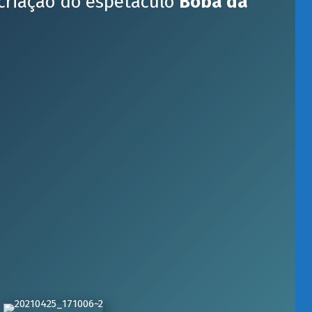
 criação do espetáculo
Boba da