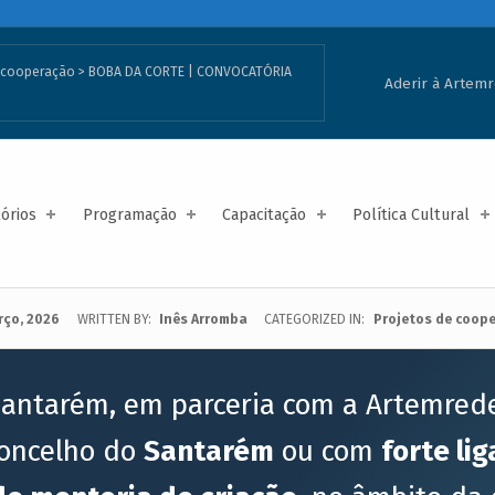
e cooperação
>
BOBA DA CORTE | CONVOCATÓRIA
Aderir à Artem
tórios
Programação
Capacitação
Política Cultural
rço, 2026
WRITTEN BY:
Inês Arromba
CATEGORIZED IN:
Projetos de coop
 Santarém, em parceria com a Artemred
oncelho do
Santarém
ou com
forte lig