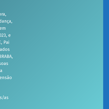
ora,
dança,
gem
023, e
, Pai
tados
 BRABA,
soas
na
tensão
s/as