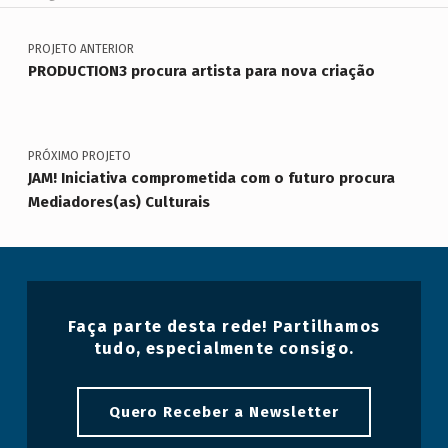
Navegação de artigos
Voltar à navegação principal
PROJETO ANTERIOR
PRODUCTION3 procura artista para nova criação
PRÓXIMO PROJETO
JAM! Iniciativa comprometida com o futuro procura
Mediadores(as) Culturais
Faça parte desta rede! Partilhamos
tudo, especialmente consigo.
Quero Receber a Newsletter