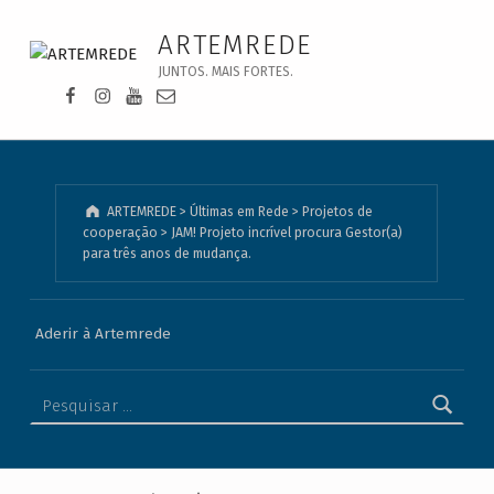
JAM! Projeto incrível procura Gestor(a) para três anos de mudança. - ARTEMREDE
ARTEMREDE
JUNTOS. MAIS FORTES.
Facebook da Artemrede
Instagram da Artemrede
Youtube da Artemrede
Email para artemrede@artemrede.pt
ARTEMREDE
>
Últimas em Rede
>
Projetos de
cooperação
>
JAM! Projeto incrível procura Gestor(a)
para três anos de mudança.
Aderir à Artemrede
Pesquisar por: