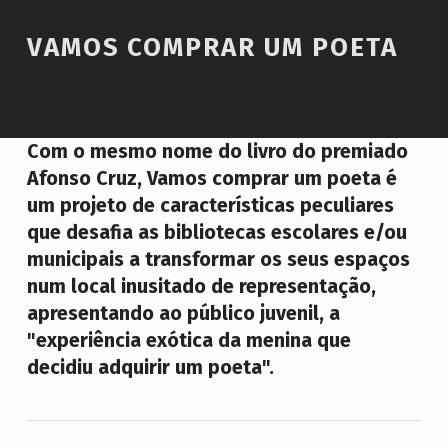
Introduction
VAMOS COMPRAR UM POETA
V
Com o mesmo nome do livro do premiado
A
Afonso Cruz, Vamos comprar um poeta é
um projeto de características peculiares
M
que desafia as bibliotecas escolares e/ou
O
municipais a transformar os seus espaços
S
num local inusitado de representação,
C
apresentando ao público juvenil, a
O
"experiência exótica da menina que
M
decidiu adquirir um poeta".
P
R