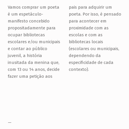
A
Vamos comprar um poeta
pais para adquirir um
R
é um espetáculo-
poeta. Por isso, é pensado
U
manifesto concebido
para acontecer em
M
propositadamente para
proximidade com as
P
ocupar bibliotecas
escolas e com as
escolares e/ou municipais
bibliotecas locais
O
e contar ao público
(escolares ou municipais,
E
juvenil, a história
dependendo da
T
inusitada da menina que,
especificidade de cada
A
com 13 ou 14 anos, decide
contexto).
fazer uma petição aos
—