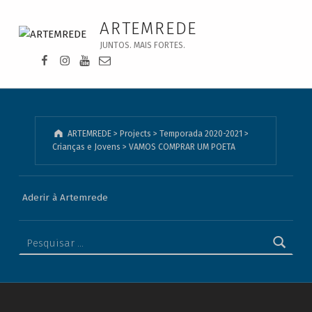
VAMOS COMPRAR UM POETA - ARTEMREDE
ARTEMREDE
JUNTOS. MAIS FORTES.
Facebook da Artemrede
Instagram da Artemrede
Youtube da Artemrede
Email para artemrede@artemrede.pt
ARTEMREDE
>
Projects
>
Temporada 2020-2021
>
Crianças e Jovens
>
VAMOS COMPRAR UM POETA
Aderir à Artemrede
Pesquisar por: