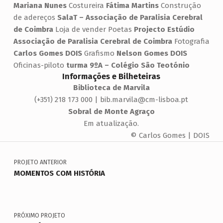
Mariana Nunes
Costureira
Fátima Martins
Construção
de adereços
SalaT – Associação de Paralisia Cerebral
de Coimbra
Loja de vender Poetas
Projecto Estúdio
Associação de Paralisia Cerebral de Coimbra
Fotografia
Carlos Gomes DOIS
Grafismo
Nelson Gomes DOIS
Oficinas-piloto
turma
9ºA – Colégio São Teotónio
Informações e Bilheteiras
Biblioteca de Marvila
(+351) 218 173 000 | bib.marvila@cm-lisboa.pt
Sobral de Monte Agraço
Em atualização.
© Carlos Gomes | DOIS
Navegação de artigos
Voltar à navegação principal
PROJETO ANTERIOR
MOMENTOS COM HISTÓRIA
PRÓXIMO PROJETO