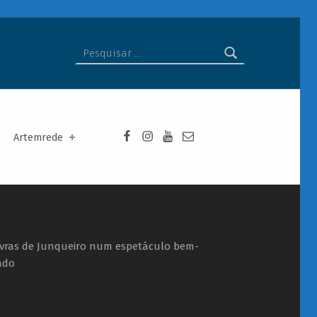
Pesquisar por:
Facebook da Artemrede
Instagram da Artemrede
Youtube da Artemrede
Email para artemrede@a
Artemrede
avras de Junqueiro num espetáculo bem-
ado