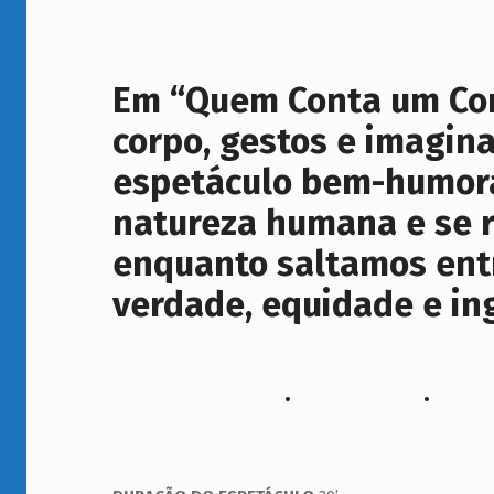
O
N
Em “Quem Conta um Cont
T
corpo, gestos e imagin
O
espetáculo bem-humora
natureza humana e se r
enquanto saltamos entr
verdade, equidade e i
. .