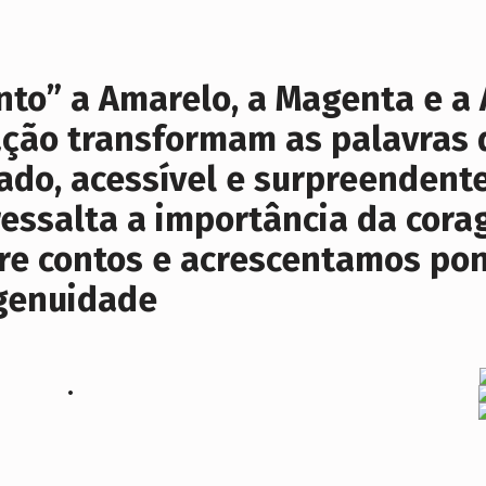
o” a Amarelo, a Magenta e a A
ação transformam as palavras
do, acessível e surpreendente
essalta a importância da cora
e contos e acrescentamos pont
ngenuidade
 .