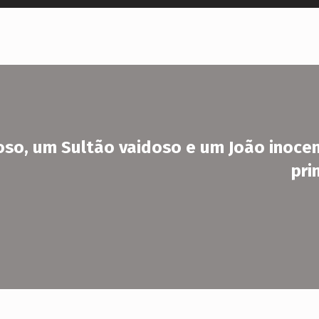
o, um Sultão vaidoso e um João inoce
pri