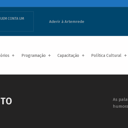
UEM CONTA UM
Aderir à Artemrede
tórios
Programação
Capacitação
Política Cultural
NTO
As pal
humor