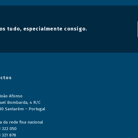
os tudo, especialmente consigo.
ctos
 João Afonso
uel Bombarda, 4 R/C
80 Santarém – Portugal
 da rede fixa nacional
3 322 050
3 321 878