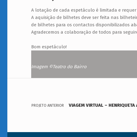
A lotação de cada espetáculo é limitada e requer
A aquisição de bilhetes deve ser feita nas bilh
de bilhetes para os contactos disponibilizados ab
Agradecemos a colaboração de todos para seguir
Bom espetáculo!
Imagem ©Teatro do Bairro
Navegação de artigos
Voltar à navegação principal
VIAGEM VIRTUAL – HENRIQUETA
PROJETO ANTERIOR