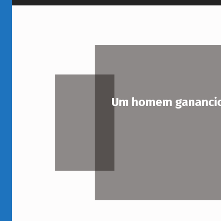
Q
U
E
M
C
Um homem ganancios
O
N
T
A
U
M
C