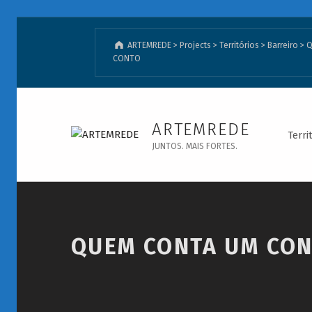
ARTEMREDE
>
Projects
>
Territórios
>
Barreiro
>
Q
CONTO
QUEM CONTA UM CONTO - ARTEMREDE
ARTEMREDE
Terri
JUNTOS. MAIS FORTES.
Introduction
QUEM CONTA UM CO