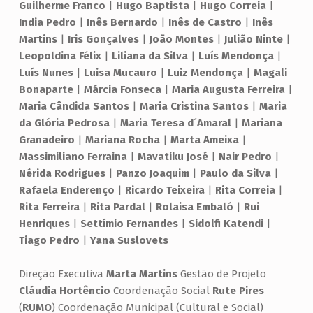
Guilherme Franco
|
Hugo Baptista
|
Hugo Correia
|
India Pedro
|
Inês Bernardo
|
Inês de Castro
|
Inês
Martins
|
Iris Gonçalves
|
João Montes
|
Julião Ninte
|
Leopoldina Félix
|
Liliana da Silva
|
Luís Mendonça
|
Luís Nunes
|
Luisa Mucauro
|
Luiz Mendonça
|
Magali
Bonaparte
|
Márcia Fonseca
|
Maria Augusta Ferreira
|
Maria Cândida Santos
|
Maria Cristina Santos
|
Maria
da Glória Pedrosa
|
Maria Teresa d´Amaral
|
Mariana
Granadeiro
|
Mariana Rocha
|
Marta Ameixa
|
Massimiliano Ferraina
|
Mavatiku José
|
Nair Pedro
|
Nérida Rodrigues
|
Panzo Joaquim
|
Paulo da Silva
|
Rafaela Enderenço
|
Ricardo Teixeira
|
Rita Correia
|
Rita Ferreira
|
Rita Pardal
|
Rolaisa Embaló
|
Rui
Henriques
|
Settímio Fernandes
|
Sidolfi Katendi
|
Tiago Pedro
|
Yana Suslovets
Direção Executiva
Marta Martins
Gestão de Projeto
Cláudia Hortêncio
Coordenação Social
Rute Pires
(
RUMO
) Coordenação Municipal (Cultural e Social)