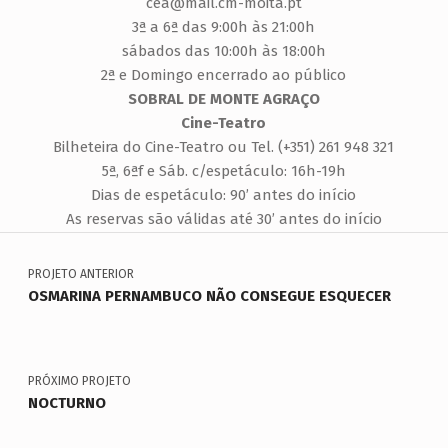
cea@mail.cm-moita.pt
3ª a 6ª das 9:00h às 21:00h
sábados das 10:00h às 18:00h
2ª e Domingo encerrado ao público
SOBRAL DE MONTE AGRAÇO
Cine-Teatro
Bilheteira do Cine-Teatro ou Tel. (+351) 261 948 321
5ª, 6ªf e Sáb. c/espetáculo: 16h-19h
Dias de espetáculo: 90’ antes do início
As reservas são válidas até 30’ antes do início
Navegação de artigos
Voltar à navegação principal
PROJETO ANTERIOR
OSMARINA PERNAMBUCO NÃO CONSEGUE ESQUECER
PRÓXIMO PROJETO
NOCTURNO