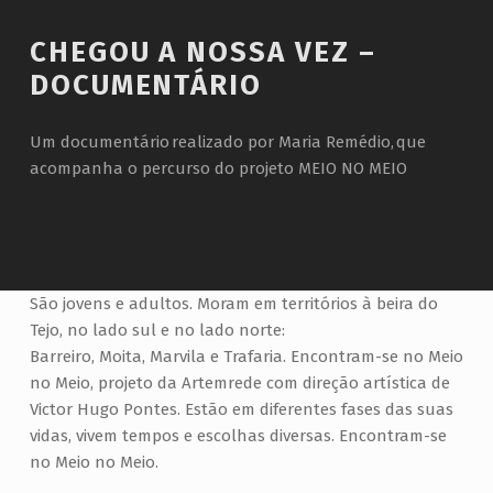
Introduction
CHEGOU A NOSSA VEZ –
DOCUMENTÁRIO
Um documentário realizado por Maria Remédio, que
acompanha o percurso do projeto MEIO NO MEIO
C
São jovens e adultos. Moram em territórios à beira do
Tejo, no lado sul e no lado norte:
H
Barreiro, Moita, Marvila e Trafaria. Encontram-se no Meio
E
no Meio, projeto da Artemrede com direção artística de
G
Victor Hugo Pontes. Estão em diferentes fases das suas
O
vidas, vivem tempos e escolhas diversas. Encontram-se
no Meio no Meio.
U