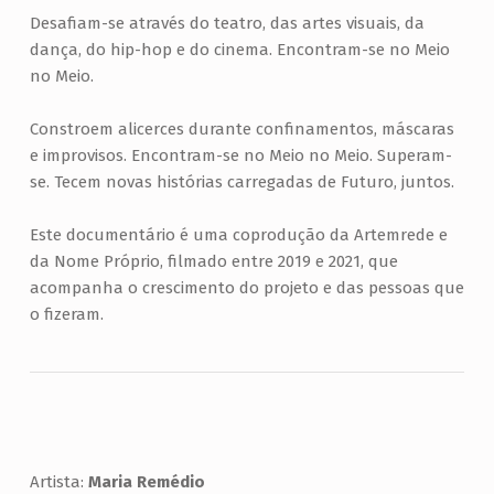
A
Desafiam-se através do teatro, das artes visuais, da
N
dança, do hip-hop e do cinema. Encontram-se no Meio
O
no Meio.
S
Constroem alicerces durante confinamentos, máscaras
S
e improvisos. Encontram-se no Meio no Meio. Superam-
A
se. Tecem novas histórias carregadas de Futuro, juntos.
V
Este documentário é uma coprodução da Artemrede e
E
da Nome Próprio, filmado entre 2019 e 2021, que
Z
acompanha o crescimento do projeto e das pessoas que
–
o fizeram.
D
O
C
U
M
Artista:
Maria Remédio