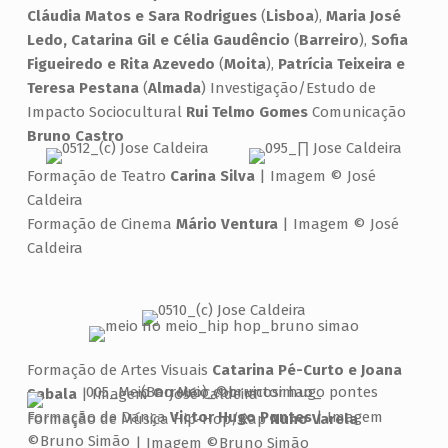
Cláudia Matos e Sara Rodrigues
(
Lisboa
),
Maria José
Ledo, Catarina Gil e Célia Gaudêncio
(
Barreiro
),
Sofia
Figueiredo e Rita Azevedo
(
Moita
),
Patrícia Teixeira e
Teresa Pestana
(
Almada
) Investigação/Estudo de
Impacto Sociocultural
Rui Telmo Gomes
Comunicação
Bruno Castro
Formação de Teatro
Carina Silva
| Imagem © José
Caldeira
Formação de Cinema
Mário Ventura
| Imagem © José
Caldeira
Formação de Artes Visuais
Catarina Pé-Curto e Joana
Sabala
| Imagem © José Caldeira
Formação de Dança
Victor Hugo Pontes
| Imagem
Formação de Música Hip-Hop/Rap
Nuno Varela
©Bruno Simão
| Imagem ©Bruno Simão