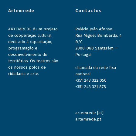
a
Artemrede
Contactos
s
A
ARTEMREDE é um projeto
Palácio João Afonso
n
de cooperação cultural
Rua Miguel Bombarda, 4
dedicado à capacitação,
R/C
i
programação e
2000-080 Santarém –
m
desenvolvimento de
Portugal
a
territórios. Os teatros são
os nossos polos de
chamada da rede fixa
d
cidadania e arte.
nacional
a
+351 243 322 050
+351 243 321 878
s
artemrede [at]
artemrede.pt