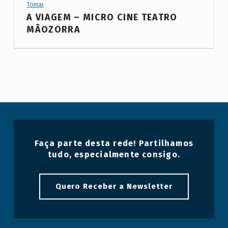
Tomar
T
A VIAGEM – MICRO CINE TEATRO
a
MÃOZORRA
g
:
T
e
a
t
r
Faça parte desta rede! Partilhamos
o
tudo, especialmente consigo.
;
F
Quero Receber a Newsletter
o
r
m