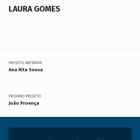
LAURA GOMES
Voltar à navegação principal
Navegação de artigos
PROJETO ANTERIOR
Ana Rita Sousa
PRÓXIMO PROJETO
João Proença