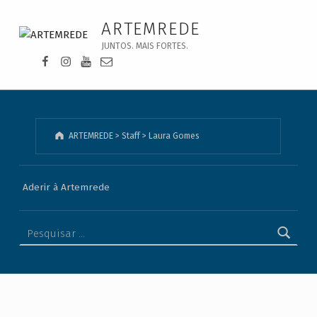
Laura Gomes - ARTEMREDE
ARTEMREDE
JUNTOS. MAIS FORTES.
Facebook da Artemrede
Instagram da Artemrede
Youtube da Artemrede
Email para artemrede@artemrede.pt
ARTEMREDE
>
Staff
>
Laura Gomes
Aderir à Artemrede
Pesquisar por: