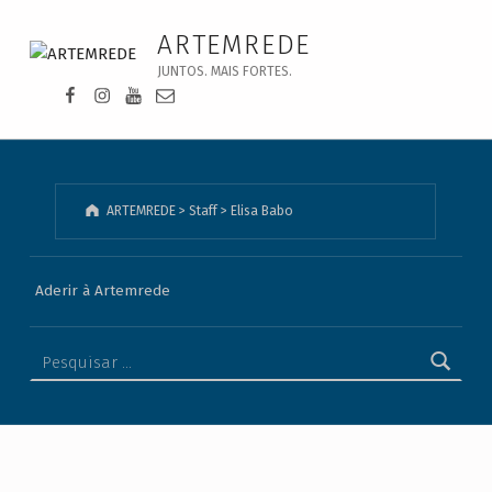
Elisa Babo - ARTEMREDE
ARTEMREDE
JUNTOS. MAIS FORTES.
Facebook da Artemrede
Instagram da Artemrede
Youtube da Artemrede
Email para artemrede@artemrede.pt
ARTEMREDE
>
Staff
>
Elisa Babo
Aderir à Artemrede
Pesquisar por: