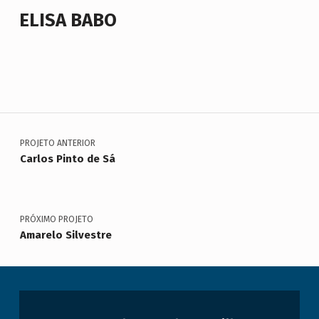
ELISA BABO
Voltar à navegação principal
Navegação de artigos
PROJETO ANTERIOR
Carlos Pinto de Sá
PRÓXIMO PROJETO
Amarelo Silvestre