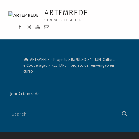
RESHAPE – projeto de reinvenção em curso - ARTEMREDE
ARTEMREDE
STRONGER TOGETHER.
Facebook da Artemrede
Instagram da Artemrede
Youtube da Artemrede
Email para artemrede@artemrede.pt
ARTEMREDE
>
Projects
>
IMPULSO
>
10 JUN: Cultura
e Cooperação
>
RESHAPE – projeto de reinvenção em
curso
Join Artemrede
Search for: