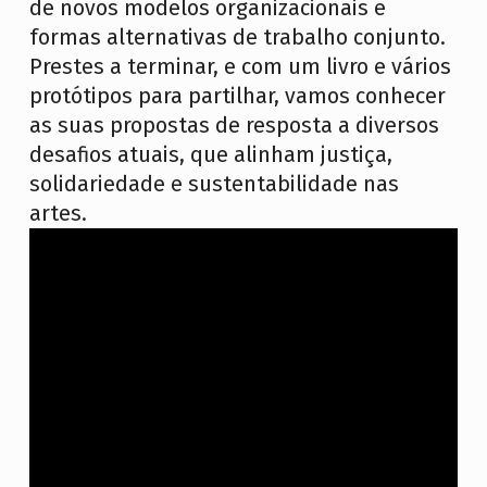
de novos modelos organizacionais e
P
formas alternativas de trabalho conjunto.
E
Prestes a terminar, e com um livro e vários
–
protótipos para partilhar, vamos conhecer
P
as suas propostas de resposta a diversos
R
desafios atuais, que alinham justiça,
O
solidariedade e sustentabilidade nas
artes.
J
E
T
O
D
E
R
E
I