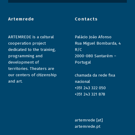
Artemrede
Contacts
ARTEMREDE is a cultural
Palácio João Afonso
cooperation project
Rua Miguel Bombarda, 4
dedicated to the training,
R/C
programming and
2000-080 Santarém –
development of
Portugal
territories. Theaters are
our centers of citizenship
chamada da rede fixa
and art.
nacional
+351 243 322 050
+351 243 321 878
artemrede [at]
artemrede.pt