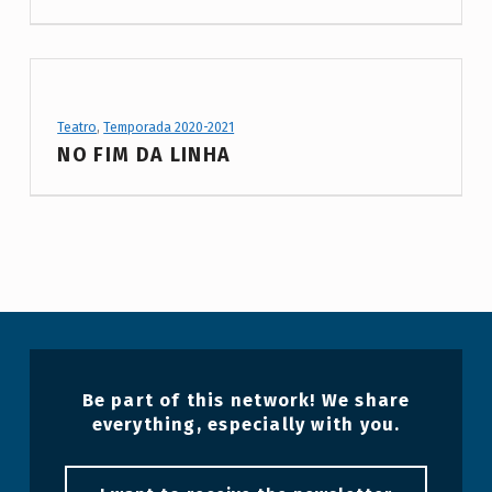
C
a
t
e
Project Category:
Teatro
,
Temporada 2020-2021
g
NO FIM DA LINHA
o
r
y
:
T
e
a
Be part of this network! We share
t
everything, especially with you.
r
o