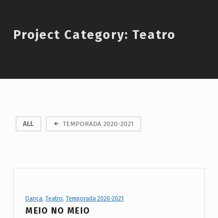
Introduction
Project Category:
Teatro
P
ALL
TEMPORADA 2020-2021
r
o
j
e
c
Project Category:
Dança
,
Teatro
,
Temporada 2020-2021
t
MEIO NO MEIO