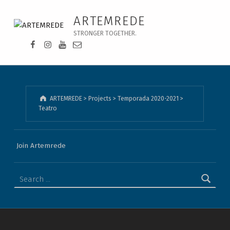
Teatro - ARTEMREDE
ARTEMREDE
STRONGER TOGETHER.
Facebook da Artemrede
Instagram da Artemrede
Youtube da Artemrede
Email para artemrede@artemrede.pt
ARTEMREDE
>
Projects
>
Temporada 2020-2021
>
Teatro
Join Artemrede
Search for: