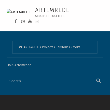
Moita - ARTEMREDE
ARTEMREDE
STRONGER TOGETHER.
Facebook da Artemrede
Instagram da Artemrede
Youtube da Artemrede
Email para artemrede@artemrede.pt
ARTEMREDE
>
Projects
>
Territories
>
Moita
Join Artemrede
Search for: