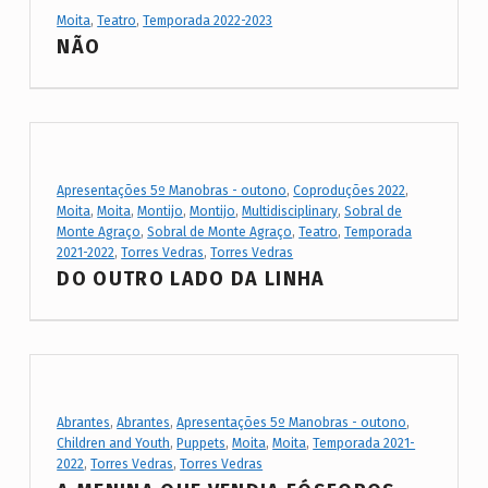
Project Category:
Moita
,
Teatro
,
Temporada 2022-2023
NÃO
Project Category:
Apresentações 5º Manobras - outono
,
Coproduções 2022
,
Moita
,
Moita
,
Montijo
,
Montijo
,
Multidisciplinary
,
Sobral de
Monte Agraço
,
Sobral de Monte Agraço
,
Teatro
,
Temporada
2021-2022
,
Torres Vedras
,
Torres Vedras
DO OUTRO LADO DA LINHA
Project Category:
Abrantes
,
Abrantes
,
Apresentações 5º Manobras - outono
,
Children and Youth
,
Puppets
,
Moita
,
Moita
,
Temporada 2021-
2022
,
Torres Vedras
,
Torres Vedras