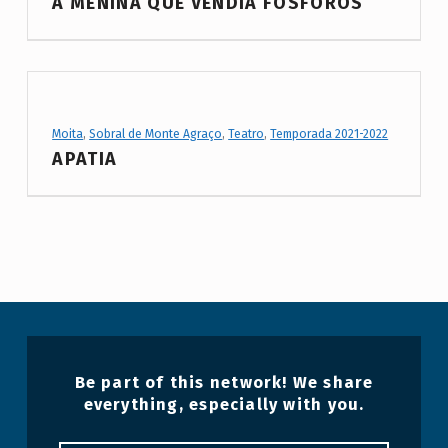
A MENINA QUE VENDIA FÓSFOROS
Project Category:
Moita
,
Sobral de Monte Agraço
,
Teatro
,
Temporada 2021-2022
APATIA
Be part of this network! We share
everything, especially with you.