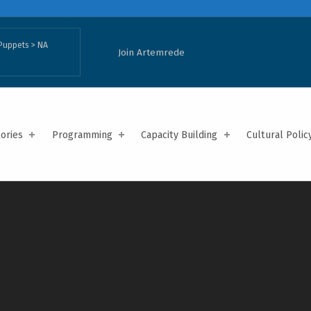
Puppets
>
NA
Join Artemrede
tories
Programming
Capacity Building
Cultural Polic