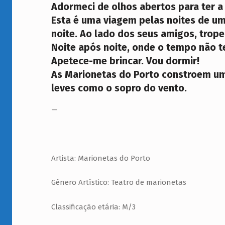
N
Adormeci de olhos abertos para ter a
Esta é uma viagem pelas noites de u
A
noite. Ao lado dos seus amigos, trop
F
Noite após noite, onde o tempo não t
L
Apetece-me brincar. Vou dormir!
As Marionetas do Porto constroem u
O
leves como o sopro do vento.
R
—
E
S
T
Artista: Marionetas do Porto
A
Género Artístico: Teatro de marionetas
Classificação etária: M/3