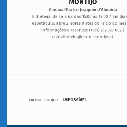
MONTIJO
Cinema-Teatro Joaquim d'Almeida
Bilheteira: de 3a a 6a das 15:00 às 19:00 / Em dia
espetáculo, abre 2 horas antes do início do me
Informações e reservas: (+351) 212 327 882 |
ctjabilheteira@mun-montijo.pt
Navegação de artigos
Voltar à navegação principal
IMPOSSÍVEL
PREVIOUS PROJECT