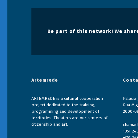
Be part of this network! We share
Artemrede
Conta
ARTEMREDE is a cultural cooperation
Palácio
project dedicated to the training,
Rua Mig
programming and development of
2000-0
territories. Theaters are our centers of
citizenship and art.
chamada
+351 24
+351 24