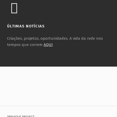
ÚLTIMAS NOTÍCIAS
Criações, projetos, oportunidades. A vida da rede nos
tempos que correm
AQUI
Voltar à navegação principal
M
A
R
Navegação de artigos
I
PREVIOUS PROJECT