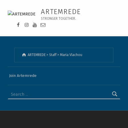
Maria Vlachou - ARTEMREDE
ARTEMREDE
STRONGER TOGETHER.
Facebook da Artemrede
Instagram da Artemrede
Youtube da Artemrede
Email para artemrede@artemrede.pt
ARTEMREDE
>
Staff
>
Maria Vlachou
Join Artemrede
Search for: