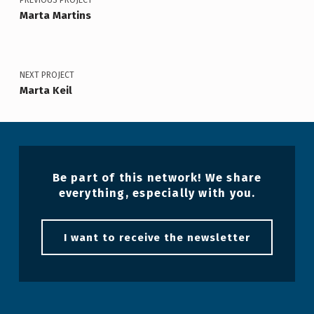
A
Marta Martins
V
L
A
NEXT PROJECT
Marta Keil
C
H
O
U
Be part of this network! We share
everything, especially with you.
I want to receive the newsletter